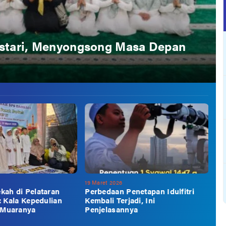
Lestari, Menyongsong Masa Depan
19 Maret 2026
kah di Pelataran
Perbedaan Penetapan Idulfitri
: Kala Kepedulian
Kembali Terjadi, Ini
Muaranya
Penjelasannya