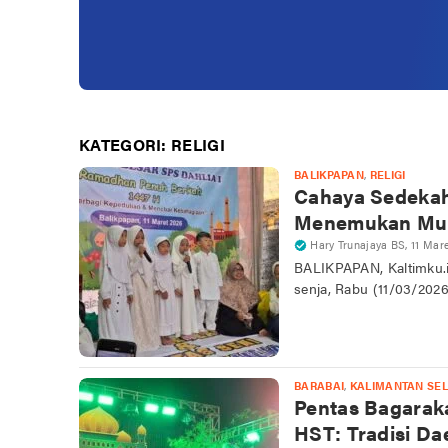
KATEGORI:
RELIGI
BALIKPAPAN
,
RELIGI
Cahaya Sedekah 
Menemukan Mu
Hary Trunajaya BS
,
11 Mar
​BALIKPAPAN, Kaltimku.
senja, Rabu (11/03/202
BARABAI
,
KALIMANTAN SE
Pentas Bagaraka
HST: Tradisi Dae