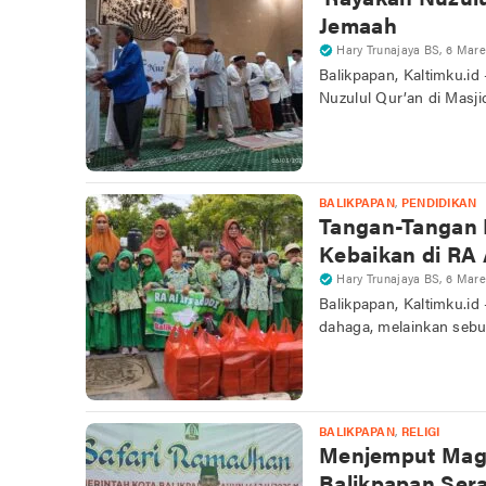
Jemaah
Hary Trunajaya BS
,
6 Mare
Balikpapan, Kaltimku.i
Nuzulul Qur’an di Masj
BALIKPAPAN
,
PENDIDIKAN
Tangan-Tangan 
Kebaikan di RA 
Hary Trunajaya BS
,
6 Mare
Balikpapan, Kaltimku.i
dahaga, melainkan se
BALIKPAPAN
,
RELIGI
Menjemput Magfi
Balikpapan Ser