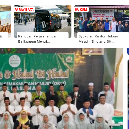
PARIWISATA
HUKUM
 &
Panduan Perjalanan dari
Syukuran Kantor Hukum
Balikpapan Menuj…
Maspin Sihotang SH…