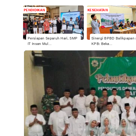
PENDIDIKAN
KESEHATAN
odel AI
Persiapan Separuh Hari, SMP
Sinergi BPBD Balikpapan
IT Insan Mul…
KPB: Beka…