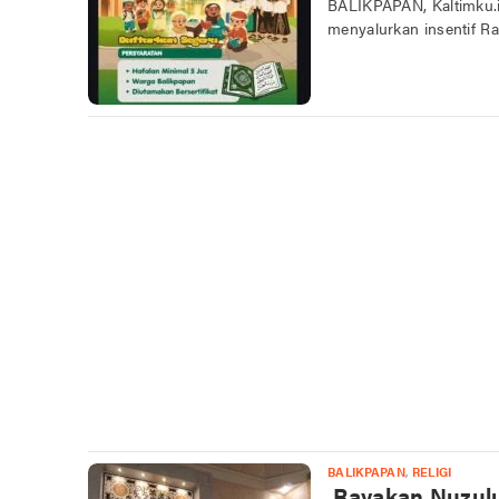
BALIKPAPAN, Kaltimku.
menyalurkan insentif R
BALIKPAPAN
,
RELIGI
Rayakan Nuzulul