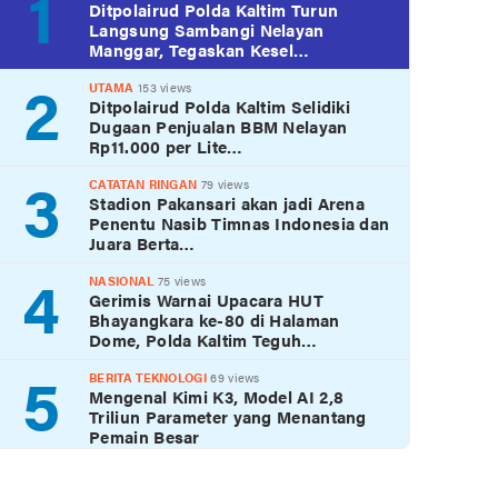
1
Ditpolairud Polda Kaltim Turun
Langsung Sambangi Nelayan
Manggar, Tegaskan Kesel…
2
UTAMA
153 views
Ditpolairud Polda Kaltim Selidiki
Dugaan Penjualan BBM Nelayan
Rp11.000 per Lite…
3
CATATAN RINGAN
79 views
Stadion Pakansari akan jadi Arena
Penentu Nasib Timnas Indonesia dan
Juara Berta…
4
NASIONAL
75 views
Gerimis Warnai Upacara HUT
Bhayangkara ke-80 di Halaman
Dome, Polda Kaltim Teguh…
5
BERITA TEKNOLOGI
69 views
Mengenal Kimi K3, Model AI 2,8
Triliun Parameter yang Menantang
Pemain Besar