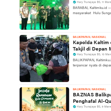
Hary Trunajaya BS
,
11 Mar
BARABAI, Kaltimku.id —
masyarakat Hulu Sung
BALIKPAPAN
,
NASIONAL
Kapolda Kaltim
Takjil di Depan
Hary Trunajaya BS
,
10 Mar
BALIKPAPAN, Kaltimku.i
terpancar nyata di dep
BALIKPAPAN
,
NASIONAL
BAZNAS Balikpa
Penghafal Al-Qu
Hary Trunajaya BS
,
9 Mare