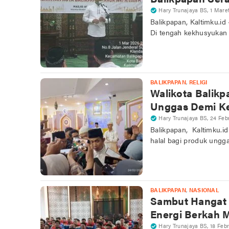
Hary Trunajaya BS
,
1 Mare
Balikpapan, Kaltimku.i
Di tengah kekhusyuka
BALIKPAPAN
,
RELIGI
Walikota Balikp
Unggas Demi K
Hary Trunajaya BS
,
24 Feb
Balikpapan, Kaltimku.i
halal bagi produk ung
BALIKPAPAN
,
NASIONAL
Sambut Hangat 
Energi Berkah M
Hary Trunajaya BS
,
18 Feb