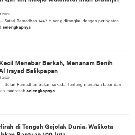
t 2026
d — Safari Ramadhan 1447 H yang dirangkai dengan peringatan
id
selengkapnya
Kecil Menebar Berkah, Menanam Benih
Al Irsyad Balikpapan
t 2026
d — ​Bulan Ramadhan bukan sekadar tentang menahan lapar dan
buah madrasah
selengkapnya
rah di Tengah Gejolak Dunia, Walikota
ahkan Bantuan 100 Juta