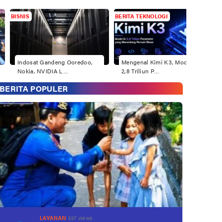
BISNIS
BERITA TEKNOLOGI
Indosat Gandeng Ooredoo,
Mengenal Kimi K3, Model AI
Nokia, NVIDIA L…
2,8 Triliun P…
BERITA POPULER
LAYANAN
337 views