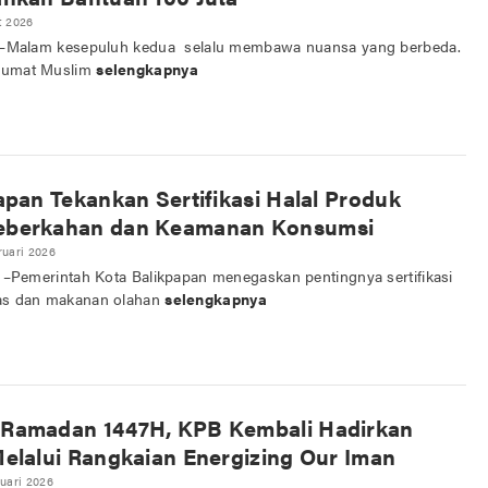
t 2026
d –​Malam kesepuluh kedua selalu membawa nuansa yang berbeda.
n umat Muslim
selengkapnya
apan Tekankan Sertifikasi Halal Produk
eberkahan dan Keamanan Konsumsi
ruari 2026
d –Pemerintah Kota Balikpapan menegaskan pentingnya sertifikasi
gas dan makanan olahan
selengkapnya
Ramadan 1447H, KPB Kembali Hadirkan
elalui Rangkaian Energizing Our Iman
ruari 2026