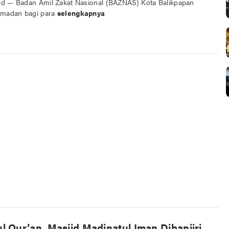
id — Badan Amil Zakat Nasional (BAZNAS) Kota Balikpapan
amadan bagi para
selengkapnya
 Qur’an, Masjid Madinatul Iman Dibanjiri