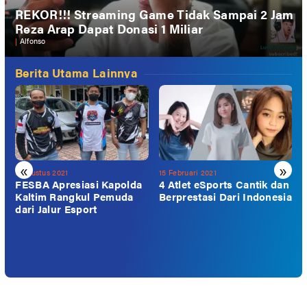
REKOR!!! Streaming Game Tidak Sampai 2 Jam
Reza Arap Dapat Donasi 1 Miliar
|
Alfonso
Berita Utama Lainnya
«
»
3 Agustus 2021
15 Februari 2021
2
FESBA Apresiasi Kapolda
4 Atlet eSports Cantik dan
Kaltim Rangkul Pemuda
Berprestasi Dari Indonesia
dari Jalur Esport