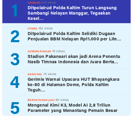
1
214 views
LAYANAN
Ditpolairud Polda Kaltim Turun Langsung
Sambangi Nelayan Manggar, Tegaskan
Kesel…
2
152 views
UTAMA
Ditpolairud Polda Kaltim Selidiki Dugaan
Penjualan BBM Nelayan Rp11.000 per Lite…
3
74 views
CATATAN RINGAN
Stadion Pakansari akan jadi Arena Penentu
Nasib Timnas Indonesia dan Juara Berta…
4
73 views
NASIONAL
Gerimis Warnai Upacara HUT Bhayangkara
ke-80 di Halaman Dome, Polda Kaltim
Teguh…
5
69 views
BERITA TEKNOLOGI
Mengenal Kimi K3, Model AI 2,8 Triliun
Parameter yang Menantang Pemain Besar