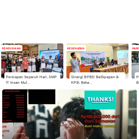
PENDIDIKAN
KESEHATAN
PAR
Persiapan Separuh Hari, SMP
Sinergi BPBD Balikpapan &
P
IT Insan Mul…
KPB: Beka…
B