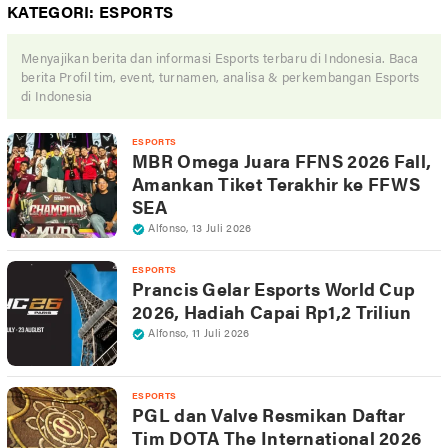
KATEGORI:
ESPORTS
Menyajikan berita dan informasi Esports terbaru di Indonesia. Baca
berita Profil tim, event, turnamen, analisa & perkembangan Esports
di Indonesia
ESPORTS
MBR Omega Juara FFNS 2026 Fall,
Amankan Tiket Terakhir ke FFWS
SEA
Alfonso
,
13 Juli 2026
ESPORTS
Prancis Gelar Esports World Cup
2026, Hadiah Capai Rp1,2 Triliun
Alfonso
,
11 Juli 2026
ESPORTS
PGL dan Valve Resmikan Daftar
Tim DOTA The International 2026