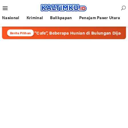
Loncat
Menu
ke
Mobile
konten
Nasional
Kriminal
Balikpapan
Penajam Paser Utara
Berkedok “Cafe”, Beberapa Hunian di Bulungan Dijadikan Wad
Berita Pilihan