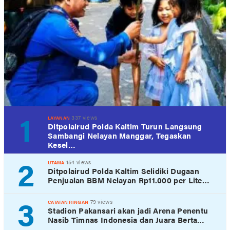
1
337 views
LAYANAN
Ditpolairud Polda Kaltim Turun Langsung
Sambangi Nelayan Manggar, Tegaskan
Kesel…
2
154 views
UTAMA
Ditpolairud Polda Kaltim Selidiki Dugaan
Penjualan BBM Nelayan Rp11.000 per Lite…
3
79 views
CATATAN RINGAN
Stadion Pakansari akan jadi Arena Penentu
Nasib Timnas Indonesia dan Juara Berta…