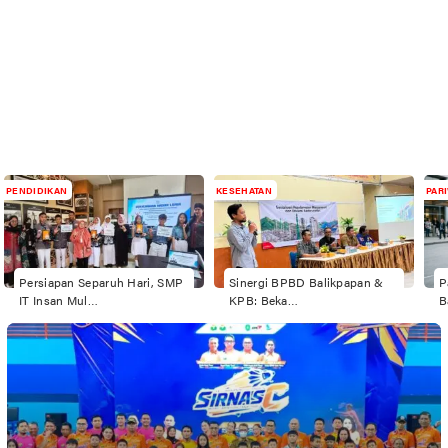
PENDIDIKAN
KESEHATAN
PAR
Persiapan Separuh Hari, SMP
Sinergi BPBD Balikpapan &
P
IT Insan Mul…
KPB: Beka…
B