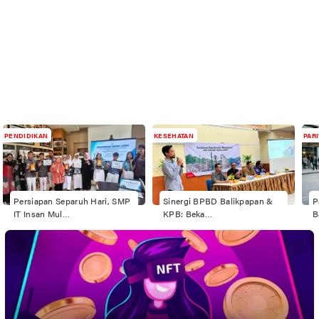
PENDIDIKAN
KESEHATAN
PAR
Persiapan Separuh Hari, SMP
Sinergi BPBD Balikpapan &
P
IT Insan Mul…
KPB: Beka…
B