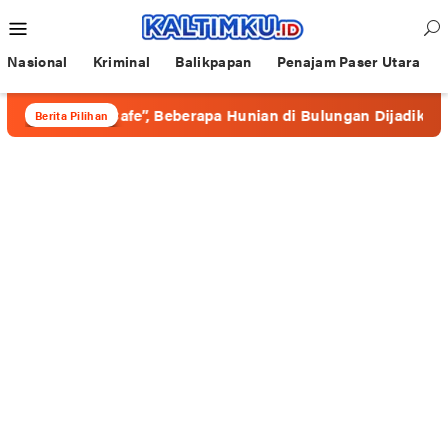
Loncat
Menu
ke
Mobile
konten
Nasional
Kriminal
Balikpapan
Penajam Paser Utara
erkedok “Cafe”, Beberapa Hunian di Bulungan Dijadikan Wadah
Berita Pilihan