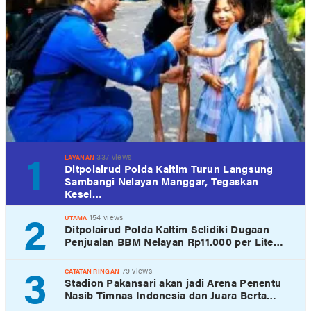
1
337 views
LAYANAN
Ditpolairud Polda Kaltim Turun Langsung
Sambangi Nelayan Manggar, Tegaskan
Kesel…
2
154 views
UTAMA
Ditpolairud Polda Kaltim Selidiki Dugaan
Penjualan BBM Nelayan Rp11.000 per Lite…
3
79 views
CATATAN RINGAN
Stadion Pakansari akan jadi Arena Penentu
Nasib Timnas Indonesia dan Juara Berta…