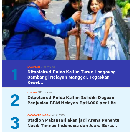
1
316 views
LAYANAN
Ditpolairud Polda Kaltim Turun Langsung
Sambangi Nelayan Manggar, Tegaskan
Kesel…
2
153 views
UTAMA
Ditpolairud Polda Kaltim Selidiki Dugaan
Penjualan BBM Nelayan Rp11.000 per Lite…
3
76 views
CATATAN RINGAN
Stadion Pakansari akan jadi Arena Penentu
Nasib Timnas Indonesia dan Juara Berta…