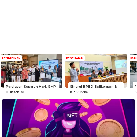
PENDIDIKAN
KESEHATAN
PAR
Persiapan Separuh Hari, SMP
Sinergi BPBD Balikpapan &
P
IT Insan Mul…
KPB: Beka…
B