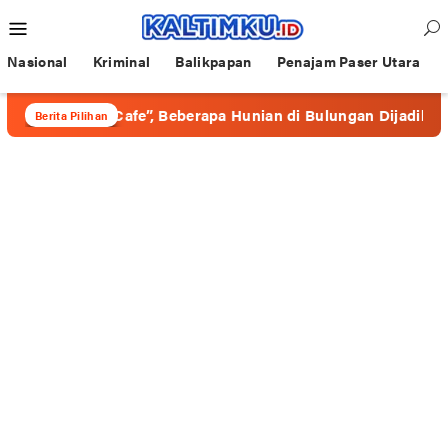
Loncat
Menu
ke
Mobile
konten
Nasional
Kriminal
Balikpapan
Penajam Paser Utara
erkedok “Cafe”, Beberapa Hunian di Bulungan Dijadikan Wadah
Berita Pilihan