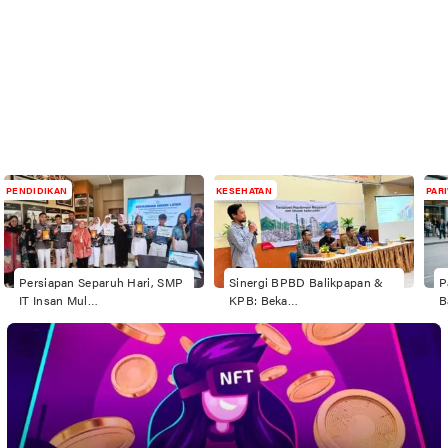
PENDIDIKAN
KESEHATAN
PAR
Persiapan Separuh Hari, SMP
Sinergi BPBD Balikpapan &
P
IT Insan Mul…
KPB: Beka…
B