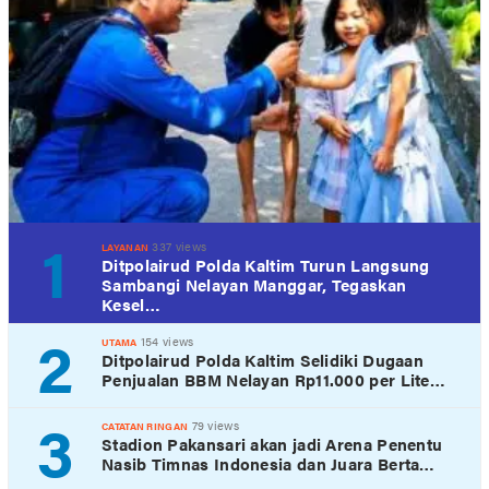
1
337 views
LAYANAN
Ditpolairud Polda Kaltim Turun Langsung
Sambangi Nelayan Manggar, Tegaskan
Kesel…
2
154 views
UTAMA
Ditpolairud Polda Kaltim Selidiki Dugaan
Penjualan BBM Nelayan Rp11.000 per Lite…
3
79 views
CATATAN RINGAN
Stadion Pakansari akan jadi Arena Penentu
Nasib Timnas Indonesia dan Juara Berta…