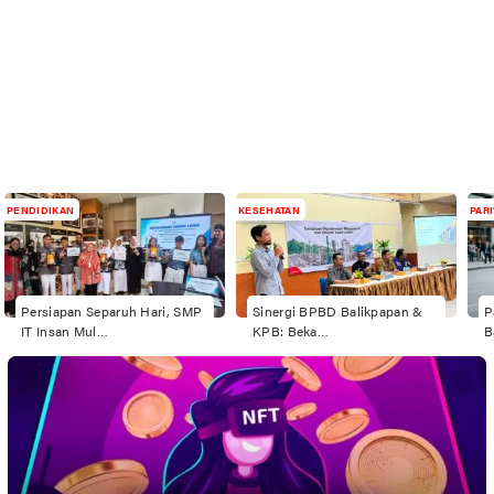
PENDIDIKAN
KESEHATAN
PAR
Persiapan Separuh Hari, SMP
Sinergi BPBD Balikpapan &
P
IT Insan Mul…
KPB: Beka…
B