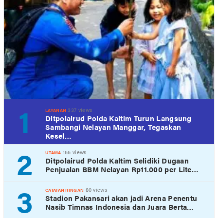
1
337 views
LAYANAN
Ditpolairud Polda Kaltim Turun Langsung
Sambangi Nelayan Manggar, Tegaskan
Kesel…
2
155 views
UTAMA
Ditpolairud Polda Kaltim Selidiki Dugaan
Penjualan BBM Nelayan Rp11.000 per Lite…
3
80 views
CATATAN RINGAN
Stadion Pakansari akan jadi Arena Penentu
Nasib Timnas Indonesia dan Juara Berta…