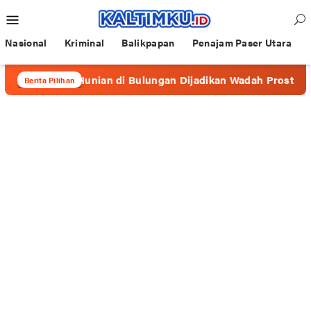
Loncat
Menu
ke
Mobile
konten
Nasional
Kriminal
Balikpapan
Penajam Paser Utara
erapa Hunian di Bulungan Dijadikan Wadah Prostitusi
Berita Pilihan