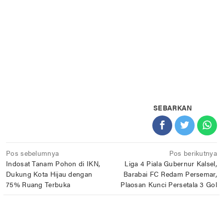
SEBARKAN
Navigasi
Pos sebelumnya
Pos berikutnya
Indosat Tanam Pohon di IKN,
Liga 4 Piala Gubernur Kalsel,
pos
Dukung Kota Hijau dengan
Barabai FC Redam Persemar,
75% Ruang Terbuka
Plaosan Kunci Persetala 3 Gol
POS TERKAIT