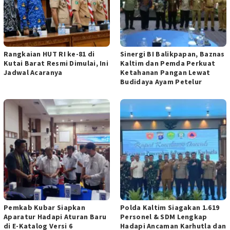
Rangkaian HUT RI ke-81 di
Sinergi BI Balikpapan, Baznas
Kutai Barat Resmi Dimulai, Ini
Kaltim dan Pemda Perkuat
Jadwal Acaranya
Ketahanan Pangan Lewat
Budidaya Ayam Petelur
Pemkab Kubar Siapkan
Polda Kaltim Siagakan 1.619
Aparatur Hadapi Aturan Baru
Personel & SDM Lengkap
di E-Katalog Versi 6
Hadapi Ancaman Karhutla dan