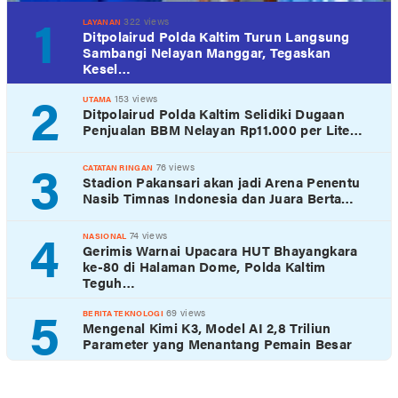
1
322 views
LAYANAN
Ditpolairud Polda Kaltim Turun Langsung
Sambangi Nelayan Manggar, Tegaskan
Kesel…
2
153 views
UTAMA
Ditpolairud Polda Kaltim Selidiki Dugaan
Penjualan BBM Nelayan Rp11.000 per Lite…
3
76 views
CATATAN RINGAN
Stadion Pakansari akan jadi Arena Penentu
Nasib Timnas Indonesia dan Juara Berta…
4
74 views
NASIONAL
Gerimis Warnai Upacara HUT Bhayangkara
ke-80 di Halaman Dome, Polda Kaltim
Teguh…
5
69 views
BERITA TEKNOLOGI
Mengenal Kimi K3, Model AI 2,8 Triliun
Parameter yang Menantang Pemain Besar