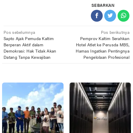
SEBARKAN
Navigasi
Pos sebelumnya
Pos berikutnya
Sapto Ajak Pemuda Kaltim
Pemprov Kaltim Serahkan
pos
Berperan Aktif dalam
Hotel Atlet ke Perusda MBS,
Demokrasi: Hak Tidak Akan
Hamas Ingatkan Pentingnya
Datang Tanpa Kewajiban
Pengelolaan Profesional
POS TERKAIT