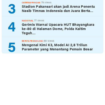
3
79 views
CATATAN RINGAN
Stadion Pakansari akan jadi Arena Penentu
Nasib Timnas Indonesia dan Juara Berta…
4
77 views
NASIONAL
Gerimis Warnai Upacara HUT Bhayangkara
ke-80 di Halaman Dome, Polda Kaltim
Teguh…
5
69 views
BERITA TEKNOLOGI
Mengenal Kimi K3, Model AI 2,8 Triliun
Parameter yang Menantang Pemain Besar