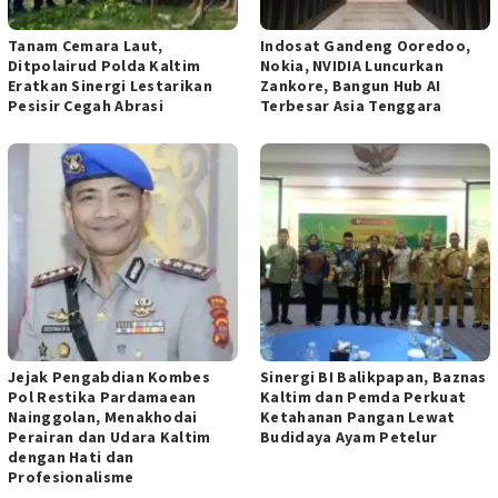
Tanam Cemara Laut,
Indosat Gandeng Ooredoo,
Ditpolairud Polda Kaltim
Nokia, NVIDIA Luncurkan
Eratkan Sinergi Lestarikan
Zankore, Bangun Hub AI
Pesisir Cegah Abrasi
Terbesar Asia Tenggara
Jejak Pengabdian Kombes
Sinergi BI Balikpapan, Baznas
Pol Restika Pardamaean
Kaltim dan Pemda Perkuat
Nainggolan, Menakhodai
Ketahanan Pangan Lewat
Perairan dan Udara Kaltim
Budidaya Ayam Petelur
dengan Hati dan
Profesionalisme