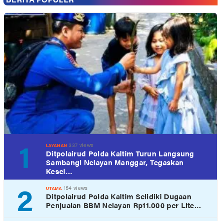
1
337 views
LAYANAN
Ditpolairud Polda Kaltim Turun Langsung
Sambangi Nelayan Manggar, Tegaskan
Kesel…
2
154 views
UTAMA
Ditpolairud Polda Kaltim Selidiki Dugaan
Penjualan BBM Nelayan Rp11.000 per Lite…