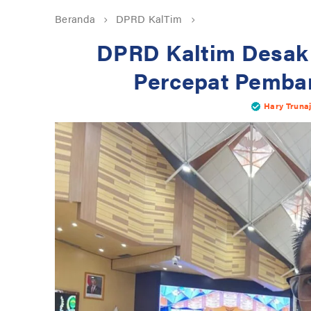
Beranda
DPRD KalTim
DPRD Kaltim Desak 
Percepat Pemban
Hary Truna