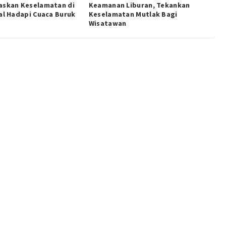
askan Keselamatan di
Keamanan Liburan, Tekankan
al Hadapi Cuaca Buruk
Keselamatan Mutlak Bagi
Wisatawan