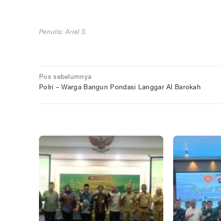
Penulis: Ariel S
Navigasi
Pos sebelumnya
Polri – Warga Bangun Pondasi Langgar Al Barokah
pos
POS TERKAIT