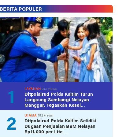
BERITA POPULER
1
LAYANAN
313 views
Ditpolairud Polda Kaltim Turun
Langsung Sambangi Nelayan
Manggar, Tegaskan Kesel…
2
UTAMA
152 views
Ditpolairud Polda Kaltim Selidiki
Dugaan Penjualan BBM Nelayan
Rp11.000 per Lite…