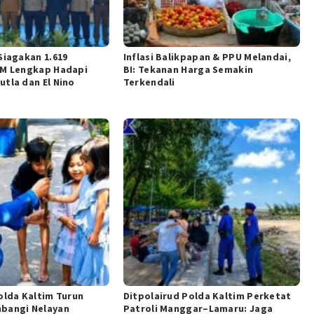
Siagakan 1.619
Inflasi Balikpapan & PPU Melandai,
DM Lengkap Hadapi
BI: Tekanan Harga Semakin
tla dan El Nino
Terkendali
olda Kaltim Turun
Ditpolairud Polda Kaltim Perketat
bangi Nelayan
Patroli Manggar–Lamaru: Jaga