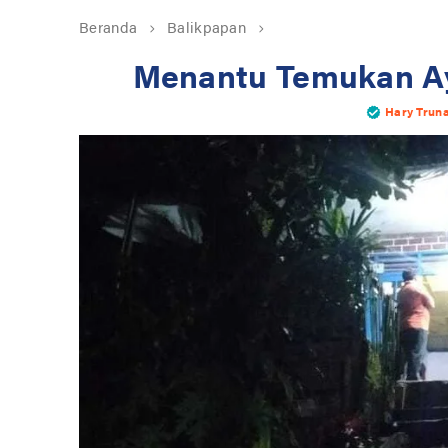
Beranda
Balikpapan
Menantu Temukan Ay
Hary Trun