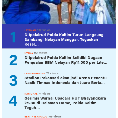
1
337 views
LAYANAN
Ditpolairud Polda Kaltim Turun Langsung
Sambangi Nelayan Manggar, Tegaskan
Kesel…
2
153 views
UTAMA
Ditpolairud Polda Kaltim Selidiki Dugaan
Penjualan BBM Nelayan Rp11.000 per Lite…
3
79 views
CATATAN RINGAN
Stadion Pakansari akan jadi Arena Penentu
Nasib Timnas Indonesia dan Juara Berta…
4
74 views
NASIONAL
Gerimis Warnai Upacara HUT Bhayangkara
ke-80 di Halaman Dome, Polda Kaltim
Teguh…
69 views
BERITA TEKNOLOGI