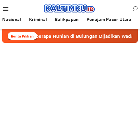
Loncat
Menu
ke
Mobile
konten
Nasional
Kriminal
Balikpapan
Penajam Paser Utara
, Beberapa Hunian di Bulungan Dijadikan Wadah Prostitusi
Berita Pilihan