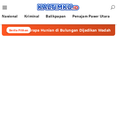
Loncat
Menu
ke
Mobile
konten
Nasional
Kriminal
Balikpapan
Penajam Paser Utara
, Beberapa Hunian di Bulungan Dijadikan Wadah Prostitusi
Berita Pilihan