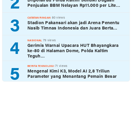
2
Penjualan BBM Nelayan Rp11.000 per Lite…
3
80 views
CATATAN RINGAN
Stadion Pakansari akan jadi Arena Penentu
Nasib Timnas Indonesia dan Juara Berta…
4
79 views
NASIONAL
Gerimis Warnai Upacara HUT Bhayangkara
ke-80 di Halaman Dome, Polda Kaltim
Teguh…
5
71 views
BERITA TEKNOLOGI
Mengenal Kimi K3, Model AI 2,8 Triliun
Parameter yang Menantang Pemain Besar