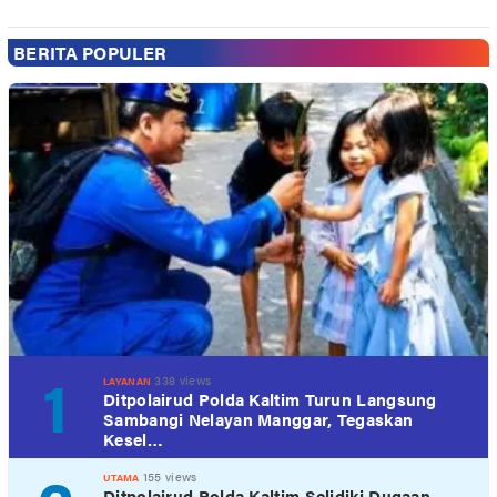
BERITA POPULER
1
338 views
LAYANAN
Ditpolairud Polda Kaltim Turun Langsung
Sambangi Nelayan Manggar, Tegaskan
Kesel…
155 views
UTAMA
Ditpolairud Polda Kaltim Selidiki Dugaan