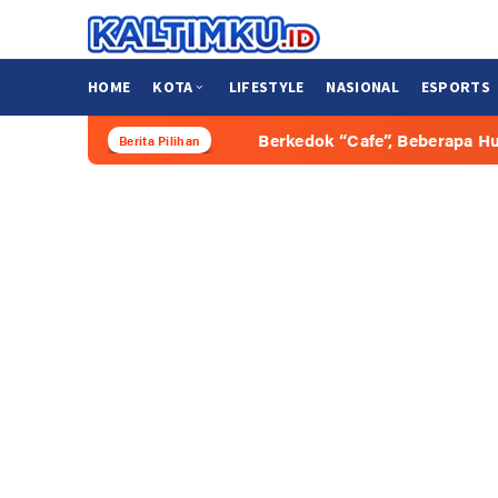
Loncat
ke
konten
HOME
KOTA
LIFESTYLE
NASIONAL
ESPORTS
Berkedok “Cafe”, Beberapa Hunian di Bulungan D
Berita Pilihan