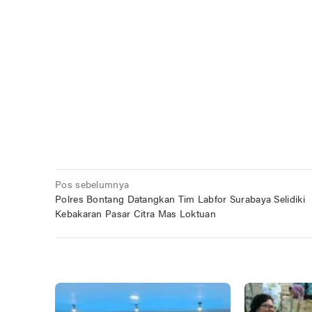
Navigasi
Pos sebelumnya
Polres Bontang Datangkan Tim Labfor Surabaya Selidiki
pos
Kebakaran Pasar Citra Mas Loktuan
POS TERKAIT