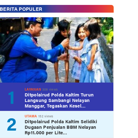
BERITA POPULER
1
LAYANAN
308 views
Ditpolairud Polda Kaltim Turun
Langsung Sambangi Nelayan
Manggar, Tegaskan Kesel…
2
UTAMA
152 views
Ditpolairud Polda Kaltim Selidiki
Dugaan Penjualan BBM Nelayan
Rp11.000 per Lite…