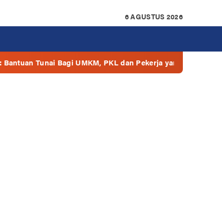
6 AGUSTUS 2026
agi UMKM, PKL dan Pekerja yang di PHK
Semua Mall di