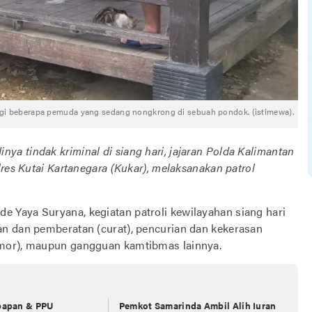
ngi beberapa pemuda yang sedang nongkrong di sebuah pondok. (istimewa).
inya tindak kriminal di siang hari, jajaran Polda Kalimantan
res Kutai Kartanegara (Kukar), melaksanakan patrol
 Yaya Suryana, kegiatan patroli kewilayahan siang hari
an dan pemberatan (curat), pencurian dan kekerasan
nmor), maupun gangguan kamtibmas lainnya.
kpapan & PPU
Pemkot Samarinda Ambil Alih Iuran