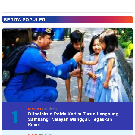
BERITA POPULER
1
337 views
LAYANAN
Ditpolairud Polda Kaltim Turun Langsung
Sambangi Nelayan Manggar, Tegaskan
Kesel…
154 views
UTAMA