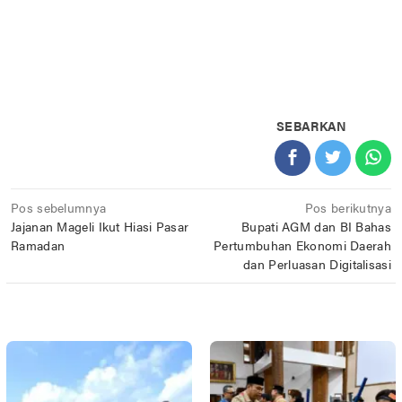
SEBARKAN
Navigasi
Pos sebelumnya
Pos berikutnya
Jajanan Mageli Ikut Hiasi Pasar
Bupati AGM dan BI Bahas
pos
Ramadan
Pertumbuhan Ekonomi Daerah
dan Perluasan Digitalisasi
POS TERKAIT