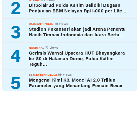
2
Ditpolairud Polda Kaltim Selidiki Dugaan
Penjualan BBM Nelayan Rp11.000 per Lite…
3
79 views
CATATAN RINGAN
Stadion Pakansari akan jadi Arena Penentu
Nasib Timnas Indonesia dan Juara Berta…
4
77 views
NASIONAL
Gerimis Warnai Upacara HUT Bhayangkara
ke-80 di Halaman Dome, Polda Kaltim
Teguh…
5
69 views
BERITA TEKNOLOGI
Mengenal Kimi K3, Model AI 2,8 Triliun
Parameter yang Menantang Pemain Besar