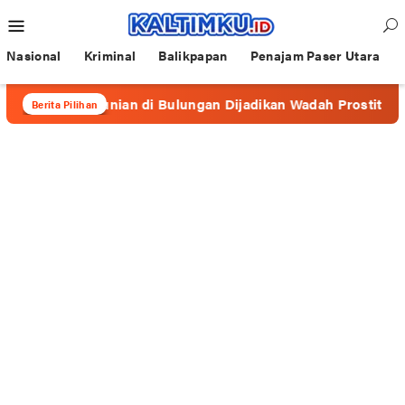
Loncat
Menu
ke
Mobile
konten
Nasional
Kriminal
Balikpapan
Penajam Paser Utara
pa Hunian di Bulungan Dijadikan Wadah Prostitusi
Wal
Berita Pilihan