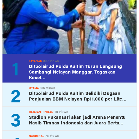
1
337 views
LAYANAN
Ditpolairud Polda Kaltim Turun Langsung
Sambangi Nelayan Manggar, Tegaskan
Kesel…
2
155 views
UTAMA
Ditpolairud Polda Kaltim Selidiki Dugaan
Penjualan BBM Nelayan Rp11.000 per Lite…
3
79 views
CATATAN RINGAN
Stadion Pakansari akan jadi Arena Penentu
Nasib Timnas Indonesia dan Juara Berta…
78 views
NASIONAL