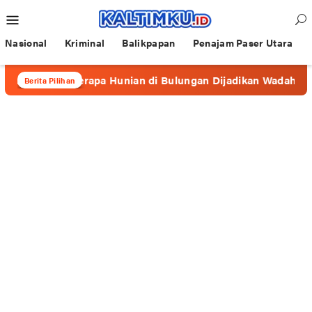
Loncat
Menu
ke
Mobile
konten
Nasional
Kriminal
Balikpapan
Penajam Paser Utara
e”, Beberapa Hunian di Bulungan Dijadikan Wadah Prostitusi
Berita Pilihan