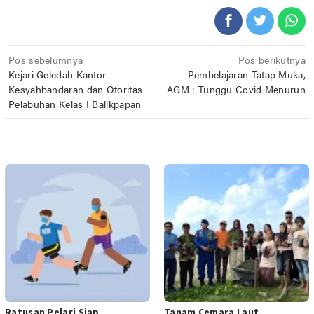
Navigasi
Pos sebelumnya
Pos berikutnya
Kejari Geledah Kantor
Pembelajaran Tatap Muka,
pos
Kesyahbandaran dan Otoritas
AGM : Tunggu Covid Menurun
Pelabuhan Kelas I Balikpapan
POS TERKAIT
Ratusan Pelari Siap
Tanam Cemara Laut,