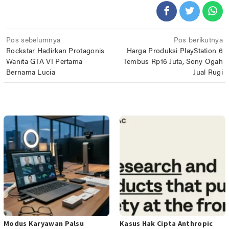
Navigasi
Pos sebelumnya
Pos berikutnya
Rockstar Hadirkan Protagonis
Harga Produksi PlayStation 6
pos
Wanita GTA VI Pertama
Tembus Rp16 Juta, Sony Ogah
Bernama Lucia
Jual Rugi
POS TERKAIT
Modus Karyawan Palsu
Kasus Hak Cipta Anthropic