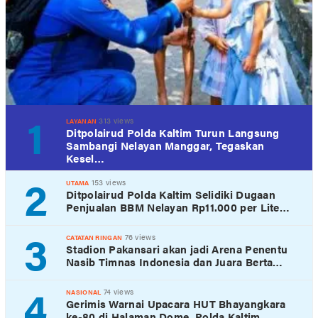
1
313 views
LAYANAN
Ditpolairud Polda Kaltim Turun Langsung
Sambangi Nelayan Manggar, Tegaskan
Kesel…
2
153 views
UTAMA
Ditpolairud Polda Kaltim Selidiki Dugaan
Penjualan BBM Nelayan Rp11.000 per Lite…
3
76 views
CATATAN RINGAN
Stadion Pakansari akan jadi Arena Penentu
Nasib Timnas Indonesia dan Juara Berta…
4
74 views
NASIONAL
Gerimis Warnai Upacara HUT Bhayangkara
ke-80 di Halaman Dome, Polda Kaltim