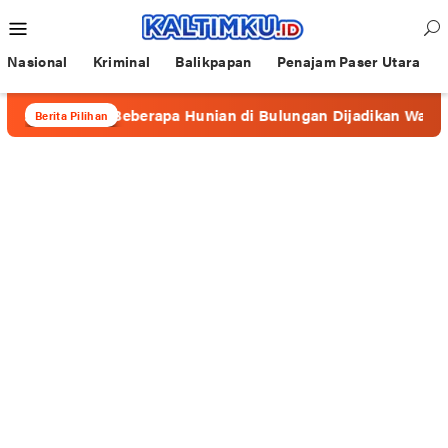
Loncat
Menu
ke
Mobile
konten
Nasional
Kriminal
Balikpapan
Penajam Paser Utara
afe”, Beberapa Hunian di Bulungan Dijadikan Wadah Prostitus
Berita Pilihan