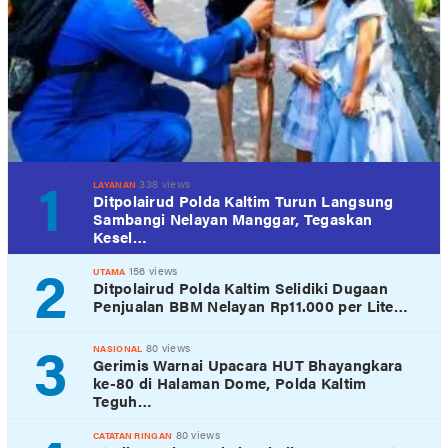
1
338 views
LAYANAN
Ditpolairud Polda Kaltim Turun Langsung
Sambangi Nelayan Manggar, Tegaskan
Kesel…
2
156 views
UTAMA
Ditpolairud Polda Kaltim Selidiki Dugaan
Penjualan BBM Nelayan Rp11.000 per Lite…
3
80 views
NASIONAL
Gerimis Warnai Upacara HUT Bhayangkara
ke-80 di Halaman Dome, Polda Kaltim
Teguh…
80 views
CATATAN RINGAN