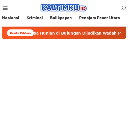
Loncat
Menu
ke
Mobile
konten
Nasional
Kriminal
Balikpapan
Penajam Paser Utara
erapa Hunian di Bulungan Dijadikan Wadah Prostitusi
Berita Pilihan