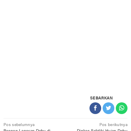
SEBARKAN
Navigasi
Pos sebelumnya
Pos berikutnya
Respon Laporan Debu di
Dinkes Selidiki Hujan Debu