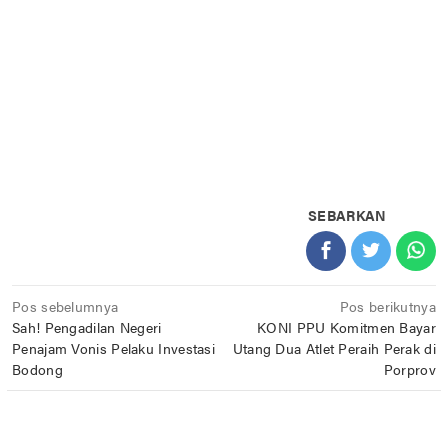
SEBARKAN
Navigasi
Pos sebelumnya
Pos berikutnya
Sah! Pengadilan Negeri
KONI PPU Komitmen Bayar
pos
Penajam Vonis Pelaku Investasi
Utang Dua Atlet Peraih Perak di
Bodong
Porprov
POS TERKAIT