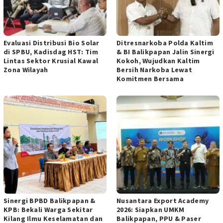
Evaluasi Distribusi Bio Solar
Ditresnarkoba Polda Kaltim
di ‎SPBU, Kadisdag HST: Tim
& BI Balikpapan Jalin Sinergi
Lintas ‎Sektor Krusial Kawal
Kokoh, Wujudkan Kaltim
Zona Wilayah ‎
Bersih Narkoba Lewat
Komitmen Bersama
Sinergi BPBD Balikpapan &
Nusantara Export Academy
KPB: Bekali Warga Sekitar
2026: Siapkan UMKM
Kilang Ilmu Keselamatan dan
Balikpapan, PPU & Paser