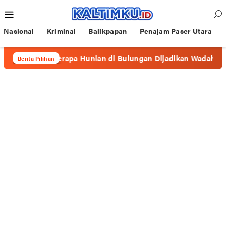
Loncat
Menu
ke
Mobile
konten
Nasional
Kriminal
Balikpapan
Penajam Paser Utara
”, Beberapa Hunian di Bulungan Dijadikan Wadah Prostitusi
Berita Pilihan