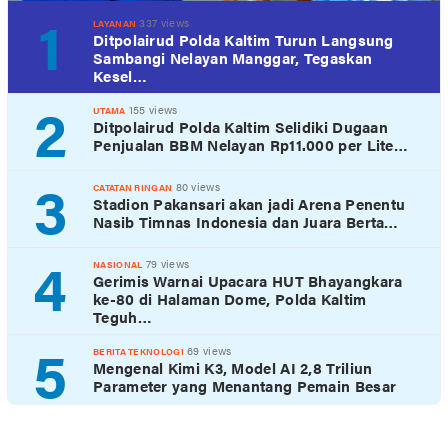
1
337 views
LAYANAN
Ditpolairud Polda Kaltim Turun Langsung
Sambangi Nelayan Manggar, Tegaskan
Kesel…
2
155 views
UTAMA
Ditpolairud Polda Kaltim Selidiki Dugaan
Penjualan BBM Nelayan Rp11.000 per Lite…
3
80 views
CATATAN RINGAN
Stadion Pakansari akan jadi Arena Penentu
Nasib Timnas Indonesia dan Juara Berta…
4
79 views
NASIONAL
Gerimis Warnai Upacara HUT Bhayangkara
ke-80 di Halaman Dome, Polda Kaltim
Teguh…
5
69 views
BERITA TEKNOLOGI
Mengenal Kimi K3, Model AI 2,8 Triliun
Parameter yang Menantang Pemain Besar