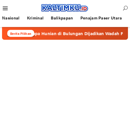
Loncat
Menu
ke
Mobile
konten
Nasional
Kriminal
Balikpapan
Penajam Paser Utara
, Beberapa Hunian di Bulungan Dijadikan Wadah Prostitusi
Berita Pilihan