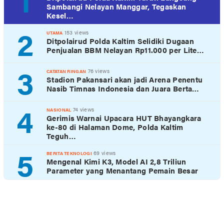
1
Sambangi Nelayan Manggar, Tegaskan
Kesel…
2
153 views
UTAMA
Ditpolairud Polda Kaltim Selidiki Dugaan
Penjualan BBM Nelayan Rp11.000 per Lite…
3
76 views
CATATAN RINGAN
Stadion Pakansari akan jadi Arena Penentu
Nasib Timnas Indonesia dan Juara Berta…
4
74 views
NASIONAL
Gerimis Warnai Upacara HUT Bhayangkara
ke-80 di Halaman Dome, Polda Kaltim
Teguh…
5
69 views
BERITA TEKNOLOGI
Mengenal Kimi K3, Model AI 2,8 Triliun
Parameter yang Menantang Pemain Besar