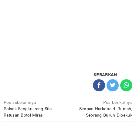
SEBARKAN
Navigasi
Pos sebelumnya
Pos berikutnya
Polsek Sangkulirang Sita
Simpan Narkoba di Rumah,
pos
Ratusan Botol Miras
Seorang Buruh Dibekuk
POS TERKAIT