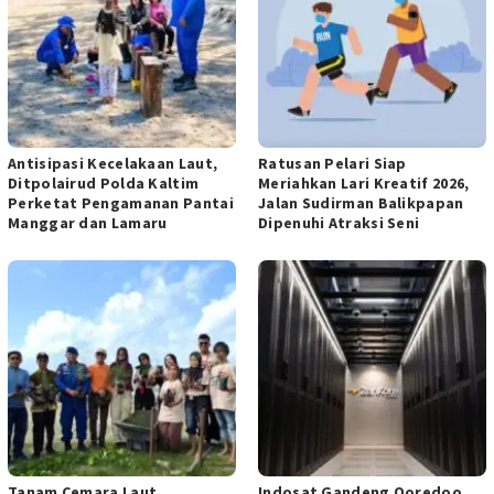
Antisipasi Kecelakaan Laut,
Ratusan Pelari Siap
Ditpolairud Polda Kaltim
Meriahkan Lari Kreatif 2026,
Perketat Pengamanan Pantai
Jalan Sudirman Balikpapan
Manggar dan Lamaru
Dipenuhi Atraksi Seni
Tanam Cemara Laut,
Indosat Gandeng Ooredoo,