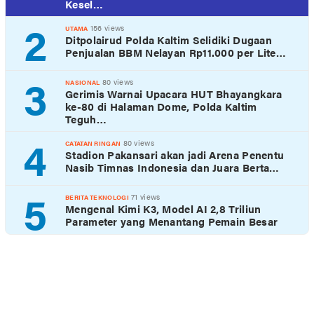
Kesel…
2
156 views
UTAMA
Ditpolairud Polda Kaltim Selidiki Dugaan
Penjualan BBM Nelayan Rp11.000 per Lite…
3
80 views
NASIONAL
Gerimis Warnai Upacara HUT Bhayangkara
ke-80 di Halaman Dome, Polda Kaltim
Teguh…
4
80 views
CATATAN RINGAN
Stadion Pakansari akan jadi Arena Penentu
Nasib Timnas Indonesia dan Juara Berta…
5
71 views
BERITA TEKNOLOGI
Mengenal Kimi K3, Model AI 2,8 Triliun
Parameter yang Menantang Pemain Besar