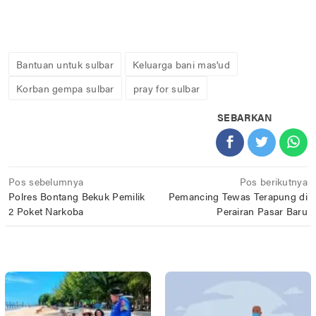
Bantuan untuk sulbar
Keluarga bani mas'ud
Korban gempa sulbar
pray for sulbar
SEBARKAN
Navigasi
Pos sebelumnya
Pos berikutnya
Polres Bontang Bekuk Pemilik
Pemancing Tewas Terapung di
pos
2 Poket Narkoba
Perairan Pasar Baru
POS TERKAIT