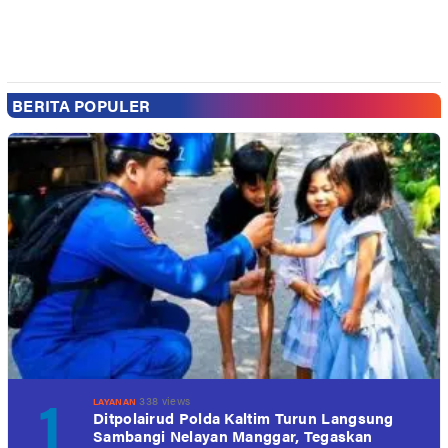
BERITA POPULER
1
338 views
LAYANAN
Ditpolairud Polda Kaltim Turun Langsung
Sambangi Nelayan Manggar, Tegaskan