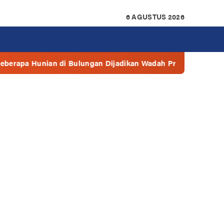
6 AGUSTUS 2026
Bulungan Dijadikan Wadah Prostitusi
Walikota: Bantua