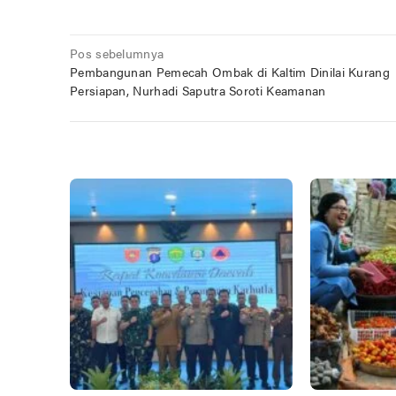
Navigasi
Pos sebelumnya
Pembangunan Pemecah Ombak di Kaltim Dinilai Kurang
pos
Persiapan, Nurhadi Saputra Soroti Keamanan
POS TERKAIT