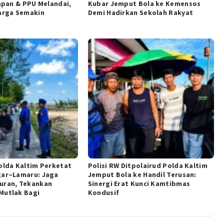
papan & PPU Melandai,
Kubar Jemput Bola ke Kemensos
arga Semakin
Demi Hadirkan Sekolah Rakyat
olda Kaltim Perketat
Polisi RW Ditpolairud Polda Kaltim
gar–Lamaru: Jaga
Jemput Bola ke Handil Terusan:
uran, Tekankan
Sinergi Erat Kunci Kamtibmas
Mutlak Bagi
Kondusif