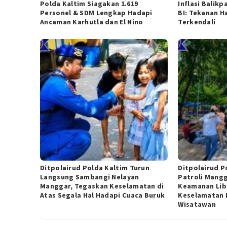
Polda Kaltim Siagakan 1.619
Inflasi Balik
Personel & SDM Lengkap Hadapi
BI: Tekanan H
Ancaman Karhutla dan El Nino
Terkendali
Ditpolairud Polda Kaltim Turun
Ditpolairud P
Langsung Sambangi Nelayan
Patroli Mang
Manggar, Tegaskan Keselamatan di
Keamanan Lib
Atas Segala Hal Hadapi Cuaca Buruk
Keselamatan 
Wisatawan