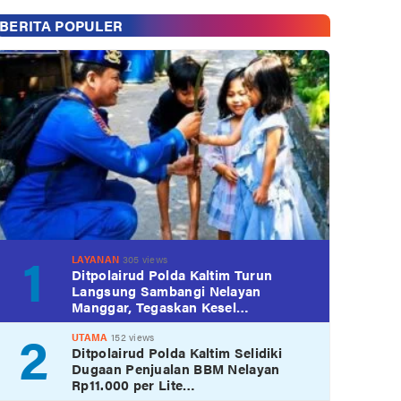
BERITA POPULER
1
LAYANAN
305 views
Ditpolairud Polda Kaltim Turun
Langsung Sambangi Nelayan
Manggar, Tegaskan Kesel…
2
UTAMA
152 views
Ditpolairud Polda Kaltim Selidiki
Dugaan Penjualan BBM Nelayan
Rp11.000 per Lite…