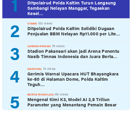
1
Ditpolairud Polda Kaltim Turun Langsung
Sambangi Nelayan Manggar, Tegaskan
Kesel…
2
153 views
UTAMA
Ditpolairud Polda Kaltim Selidiki Dugaan
Penjualan BBM Nelayan Rp11.000 per Lite…
3
76 views
CATATAN RINGAN
Stadion Pakansari akan jadi Arena Penentu
Nasib Timnas Indonesia dan Juara Berta…
4
74 views
NASIONAL
Gerimis Warnai Upacara HUT Bhayangkara
ke-80 di Halaman Dome, Polda Kaltim
Teguh…
5
69 views
BERITA TEKNOLOGI
Mengenal Kimi K3, Model AI 2,8 Triliun
Parameter yang Menantang Pemain Besar