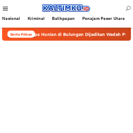
Loncat
Menu
ke
Mobile
konten
Nasional
Kriminal
Balikpapan
Penajam Paser Utara
Beberapa Hunian di Bulungan Dijadikan Wadah Prostitusi
Berita Pilihan