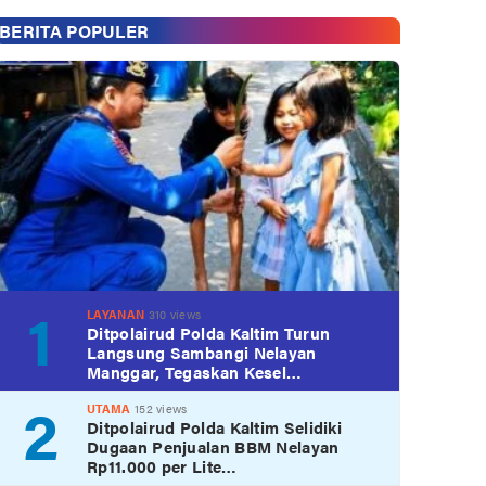
BERITA POPULER
1
LAYANAN
310 views
Ditpolairud Polda Kaltim Turun
Langsung Sambangi Nelayan
Manggar, Tegaskan Kesel…
2
UTAMA
152 views
Ditpolairud Polda Kaltim Selidiki
Dugaan Penjualan BBM Nelayan
Rp11.000 per Lite…