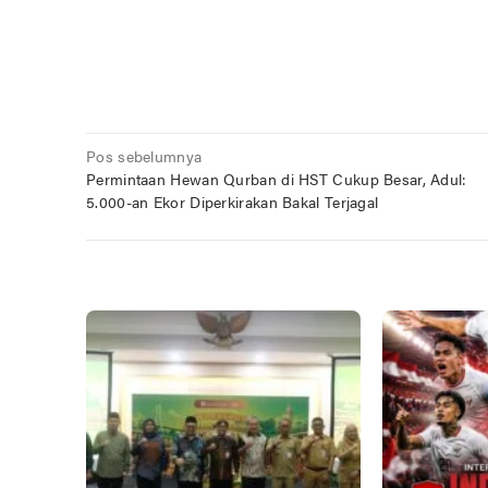
Navigasi
Pos sebelumnya
Permintaan Hewan Qurban di HST Cukup Besar, Adul:
pos
5.000-an Ekor Diperkirakan Bakal Terjagal
POS TERKAIT