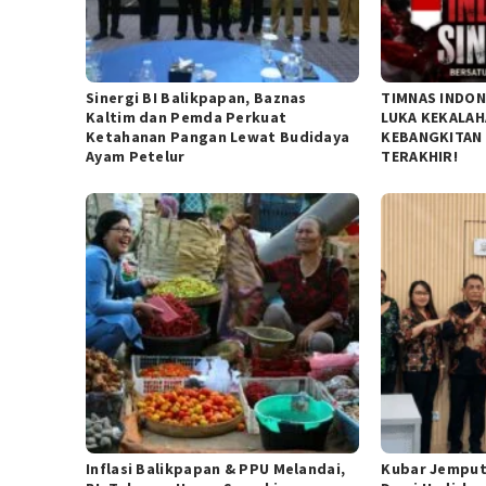
Sinergi BI Balikpapan, Baznas
TIMNAS INDON
Kaltim dan Pemda Perkuat
LUKA KEKALAH
Ketahanan Pangan Lewat Budidaya
KEBANGKITAN
Ayam Petelur
TERAKHIR!
Inflasi Balikpapan & PPU Melandai,
Kubar Jemput