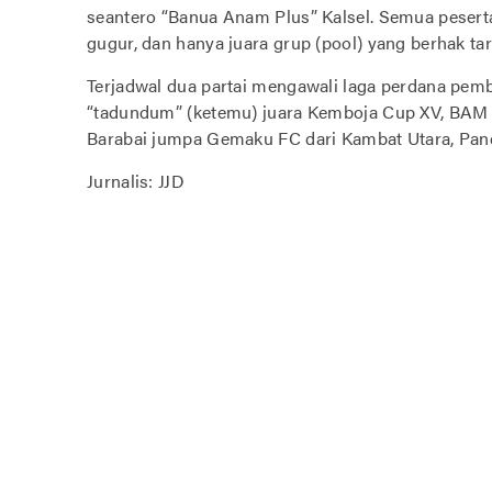
seantero “Banua Anam Plus” Kalsel. Semua pesert
gugur, dan hanya juara grup (pool) yang berhak taru
Terjadwal dua partai mengawali laga perdana pemb
“tadundum” (ketemu) juara Kemboja Cup XV, BAM F
Barabai jumpa Gemaku FC dari Kambat Utara, Pand
Jurnalis: JJD