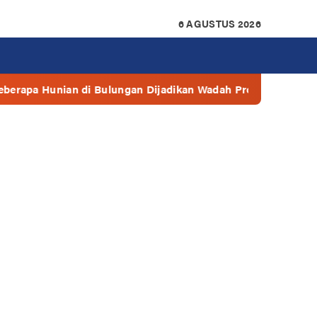
6 AGUSTUS 2026
Bulungan Dijadikan Wadah Prostitusi
Walikota: Bantua