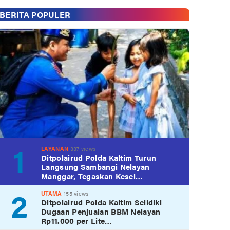
BERITA POPULER
1
LAYANAN
337 views
Ditpolairud Polda Kaltim Turun
Langsung Sambangi Nelayan
Manggar, Tegaskan Kesel…
2
UTAMA
155 views
Ditpolairud Polda Kaltim Selidiki
Dugaan Penjualan BBM Nelayan
Rp11.000 per Lite…