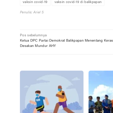
vaksin covid-19
vaksin covid-19 di balikpapan
Penulis: Ariel S
Navigasi
Pos sebelumnya
Ketua DPC Partai Demokrat Balikpapan Menentang Kera
pos
Desakan Mundur AHY
POS TERKAIT