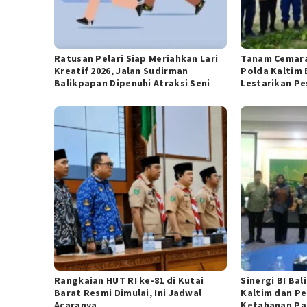
Ratusan Pelari Siap Meriahkan Lari
Tanam Cemara
Kreatif 2026, Jalan Sudirman
Polda Kaltim 
Balikpapan Dipenuhi Atraksi Seni
Lestarikan Pe
Rangkaian HUT RI ke-81 di Kutai
Sinergi BI Ba
Barat Resmi Dimulai, Ini Jadwal
Kaltim dan P
Acaranya
Ketahanan Pa