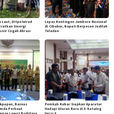
 Laut, Ditpolairud
Lepas Kontingen Jambore Nasional
Eratkan Sinergi
di Cibubur, Bupati Berpesan Jadilah
sisir Cegah Abrasi
Teladan
likpapan, Baznas
Pemkab Kubar Siapkan Aparatur
emda Perkuat
Hadapi Aturan Baru di E-Katalog
ngan Lewat Budidaya
Versi 6