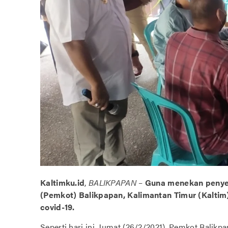
Kaltimku.id
,
BALIKPAPAN
–
Guna menekan penyeb
(Pemkot) Balikpapan, Kalimantan Timur (Kaltim
covid-19.
Seperti hari ini, Jumat (26/2/2021). Pemkot Bali