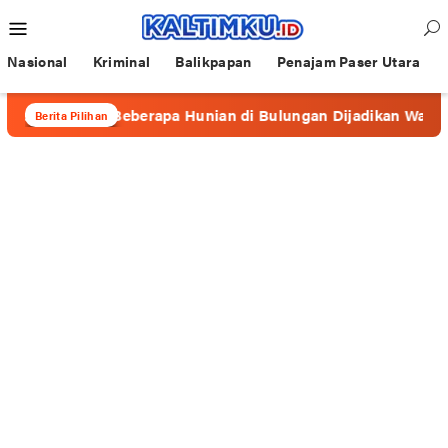
Loncat
Menu
ke
Mobile
konten
Nasional
Kriminal
Balikpapan
Penajam Paser Utara
afe”, Beberapa Hunian di Bulungan Dijadikan Wadah Prostitus
Berita Pilihan