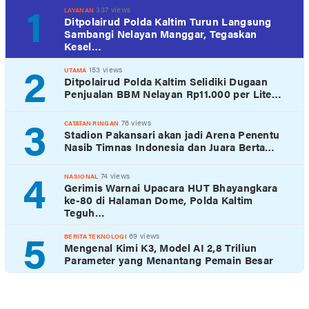
1
337 views
LAYANAN
Ditpolairud Polda Kaltim Turun Langsung
Sambangi Nelayan Manggar, Tegaskan
Kesel…
2
153 views
UTAMA
Ditpolairud Polda Kaltim Selidiki Dugaan
Penjualan BBM Nelayan Rp11.000 per Lite…
3
76 views
CATATAN RINGAN
Stadion Pakansari akan jadi Arena Penentu
Nasib Timnas Indonesia dan Juara Berta…
4
74 views
NASIONAL
Gerimis Warnai Upacara HUT Bhayangkara
ke-80 di Halaman Dome, Polda Kaltim
Teguh…
5
69 views
BERITA TEKNOLOGI
Mengenal Kimi K3, Model AI 2,8 Triliun
Parameter yang Menantang Pemain Besar