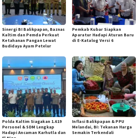
Sinergi BI Balikpapan, Baznas
Pemkab Kubar Siapkan
Kaltim dan Pemda Perkuat
Aparatur Hadapi Aturan Baru
Ketahanan Pangan Lewat
di E-Katalog Versi 6
Budidaya Ayam Petelur
Polda Kaltim Siagakan 1.619
Inflasi Balikpapan & PPU
Personel & SDM Lengkap
Melandai, BI: Tekanan Harga
Hadapi Ancaman Karhutla dan
Semakin Terkendali