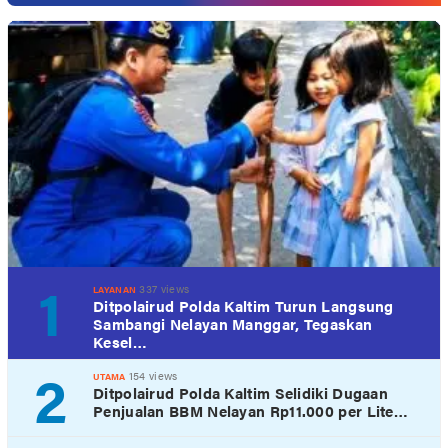
1
337 views
LAYANAN
Ditpolairud Polda Kaltim Turun Langsung
Sambangi Nelayan Manggar, Tegaskan
Kesel…
2
154 views
UTAMA
Ditpolairud Polda Kaltim Selidiki Dugaan
Penjualan BBM Nelayan Rp11.000 per Lite…