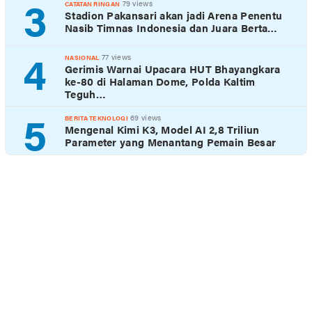
3
79 views
CATATAN RINGAN
Stadion Pakansari akan jadi Arena Penentu
Nasib Timnas Indonesia dan Juara Berta…
4
77 views
NASIONAL
Gerimis Warnai Upacara HUT Bhayangkara
ke-80 di Halaman Dome, Polda Kaltim
Teguh…
5
69 views
BERITA TEKNOLOGI
Mengenal Kimi K3, Model AI 2,8 Triliun
Parameter yang Menantang Pemain Besar