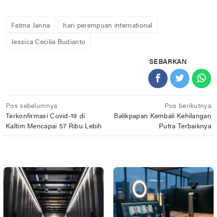
Fatma Janna
hari perempuan international
Jessica Cecilia Budianto
SEBARKAN
Navigasi
Pos sebelumnya
Pos berikutnya
Terkonfirmasi Covid-19 di
Balikpapan Kembali Kehilangan
pos
Kaltim Mencapai 57 Ribu Lebih
Putra Terbaiknya
POS TERKAIT