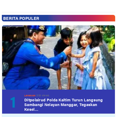
BERITA POPULER
1
318 views
LAYANAN
Ditpolairud Polda Kaltim Turun Langsung
Sambangi Nelayan Manggar, Tegaskan
Kesel…