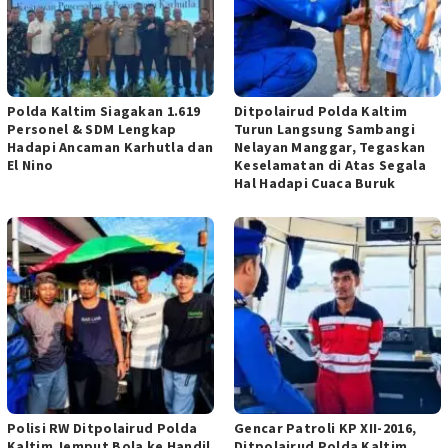
Polda Kaltim Siagakan 1.619
Ditpolairud Polda Kaltim
Personel & SDM Lengkap
Turun Langsung Sambangi
Hadapi Ancaman Karhutla dan
Nelayan Manggar, Tegaskan
El Nino
Keselamatan di Atas Segala
Hal Hadapi Cuaca Buruk
Polisi RW Ditpolairud Polda
Gencar Patroli KP XII-2016,
Kaltim Jemput Bola ke Handil
Ditpolairud Polda Kaltim