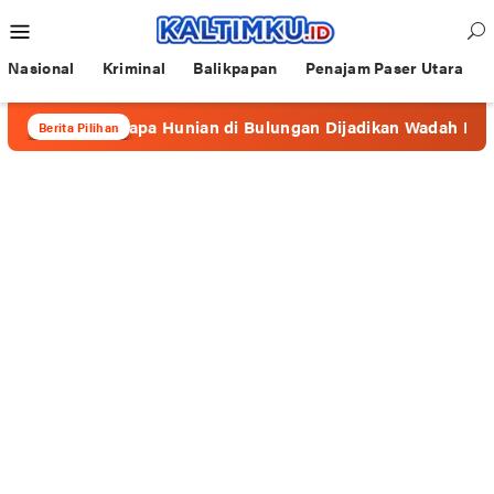
Loncat
Menu
ke
Mobile
konten
Nasional
Kriminal
Balikpapan
Penajam Paser Utara
 Beberapa Hunian di Bulungan Dijadikan Wadah Prostitusi
Berita Pilihan