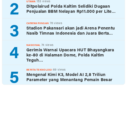
2
153 views
UTAMA
Ditpolairud Polda Kaltim Selidiki Dugaan
Penjualan BBM Nelayan Rp11.000 per Lite…
3
76 views
CATATAN RINGAN
Stadion Pakansari akan jadi Arena Penentu
Nasib Timnas Indonesia dan Juara Berta…
4
74 views
NASIONAL
Gerimis Warnai Upacara HUT Bhayangkara
ke-80 di Halaman Dome, Polda Kaltim
Teguh…
5
69 views
BERITA TEKNOLOGI
Mengenal Kimi K3, Model AI 2,8 Triliun
Parameter yang Menantang Pemain Besar