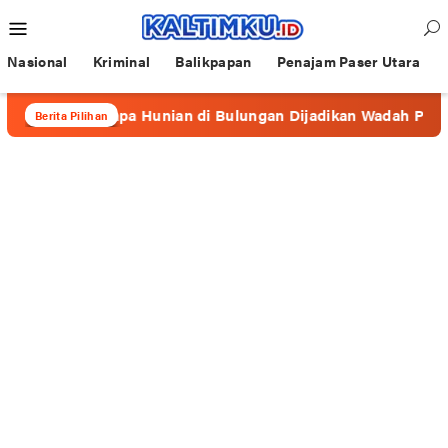
Loncat
Menu
ke
Mobile
konten
Nasional
Kriminal
Balikpapan
Penajam Paser Utara
Beberapa Hunian di Bulungan Dijadikan Wadah Prostitusi
Berita Pilihan