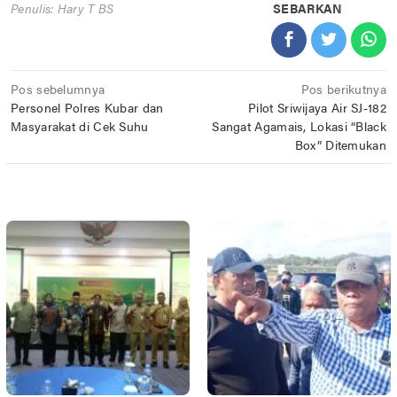
Penulis: Hary T BS
SEBARKAN
Navigasi
Pos sebelumnya
Pos berikutnya
Personel Polres Kubar dan
Pilot Sriwijaya Air SJ-182
pos
Masyarakat di Cek Suhu
Sangat Agamais, Lokasi “Black
Box” Ditemukan
POS TERKAIT