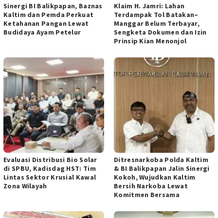
Sinergi BI Balikpapan, Baznas
Klaim H. Jamri: Lahan
Kaltim dan Pemda Perkuat
Terdampak Tol Batakan–
Ketahanan Pangan Lewat
Manggar Belum Terbayar,
Budidaya Ayam Petelur
Sengketa Dokumen dan Izin
Prinsip Kian Menonjol
Evaluasi Distribusi Bio Solar
Ditresnarkoba Polda Kaltim
di ‎SPBU, Kadisdag HST: Tim
& BI Balikpapan Jalin Sinergi
Lintas ‎Sektor Krusial Kawal
Kokoh, Wujudkan Kaltim
Zona Wilayah ‎
Bersih Narkoba Lewat
Komitmen Bersama