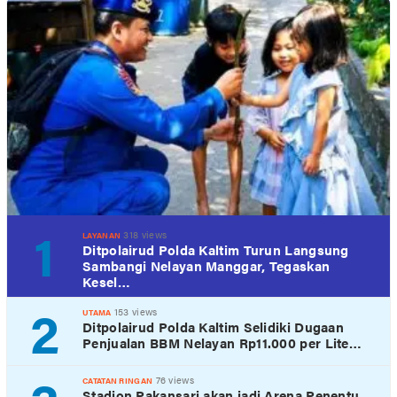
1
318 views
LAYANAN
Ditpolairud Polda Kaltim Turun Langsung
Sambangi Nelayan Manggar, Tegaskan
Kesel…
2
153 views
UTAMA
Ditpolairud Polda Kaltim Selidiki Dugaan
Penjualan BBM Nelayan Rp11.000 per Lite…
76 views
CATATAN RINGAN
Stadion Pakansari akan jadi Arena Penentu