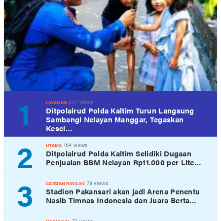
1
337 views
LAYANAN
Ditpolairud Polda Kaltim Turun Langsung
Sambangi Nelayan Manggar, Tegaskan
Kesel…
2
154 views
UTAMA
Ditpolairud Polda Kaltim Selidiki Dugaan
Penjualan BBM Nelayan Rp11.000 per Lite…
3
79 views
CATATAN RINGAN
Stadion Pakansari akan jadi Arena Penentu
Nasib Timnas Indonesia dan Juara Berta…
77 views