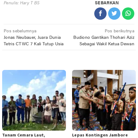
Penulis: Hary T BS
SEBARKAN
Navigasi
Pos sebelumnya
Pos berikutnya
Jonas Neubauer, Juara Dunia
Budiono Gantikan Thohari Aziz
pos
Tetris CTWC 7 Kali Tutup Usia
Sebagai Wakil Ketua Dewan
POS TERKAIT
Tanam Cemara Laut,
Lepas Kontingen Jambore