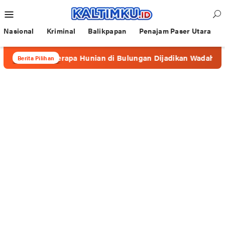
Loncat
Menu
ke
Mobile
konten
Nasional
Kriminal
Balikpapan
Penajam Paser Utara
, Beberapa Hunian di Bulungan Dijadikan Wadah Prostitusi
Berita Pilihan