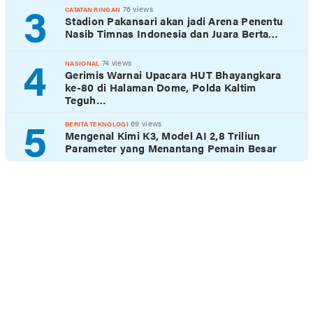
3
76 views
CATATAN RINGAN
Stadion Pakansari akan jadi Arena Penentu
Nasib Timnas Indonesia dan Juara Berta…
4
74 views
NASIONAL
Gerimis Warnai Upacara HUT Bhayangkara
ke-80 di Halaman Dome, Polda Kaltim
Teguh…
5
69 views
BERITA TEKNOLOGI
Mengenal Kimi K3, Model AI 2,8 Triliun
Parameter yang Menantang Pemain Besar