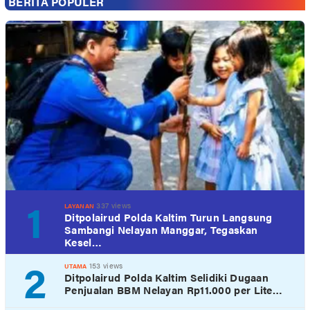
BERITA POPULER
1
337 views
LAYANAN
Ditpolairud Polda Kaltim Turun Langsung
Sambangi Nelayan Manggar, Tegaskan
Kesel…
2
153 views
UTAMA
Ditpolairud Polda Kaltim Selidiki Dugaan
Penjualan BBM Nelayan Rp11.000 per Lite…