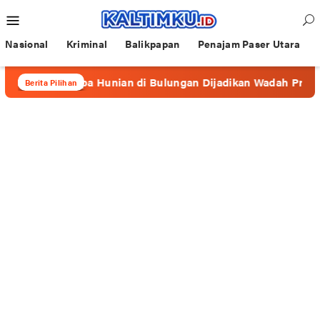
Loncat
Menu
ke
Mobile
konten
Nasional
Kriminal
Balikpapan
Penajam Paser Utara
erapa Hunian di Bulungan Dijadikan Wadah Prostitusi
Berita Pilihan