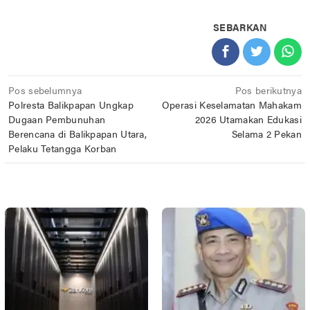
SEBARKAN
Navigasi
Pos sebelumnya
Pos berikutnya
Polresta Balikpapan Ungkap
Operasi Keselamatan Mahakam
pos
Dugaan Pembunuhan
2026 Utamakan Edukasi
Berencana di Balikpapan Utara,
Selama 2 Pekan
Pelaku Tetangga Korban
POS TERKAIT