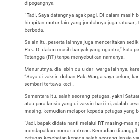
dipegangnya.
“Tadi, Saya datangnya agak pagi. Di dalam masih 
himpitan motor lain yang jumlahnya juga ratusan,
berbeda.
Selain itu, peserta lainnya juga menceritakan sedi
Pak. Di dalam masih banyak yang ngantre,” kata p
Tetangga (RT) tanpa menyebutkan namanya.
Menurutnya, dia lebih dulu dari warga lainnya, kar
“Saya di vaksin duluan Pak. Warga saya belum, k
sembari tertawa kecil.
Sementara itu, salah seorang petugas, yakni Satu
atau para lansia yang di vaksin hari ini, adalah p
masing, kemudian melapor kepada petugas yang 
“Jadi, bapak didata nanti melalui RT masing-masing
mendapatkan nomor antrean. Kemudian dipanggil se
petugas kesehatan kepada salah seorang lansia 