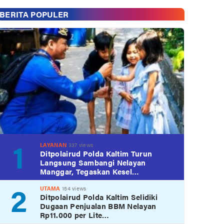
BERITA POPULER
1
LAYANAN
337 views
Ditpolairud Polda Kaltim Turun
Langsung Sambangi Nelayan
Manggar, Tegaskan Kesel…
2
UTAMA
154 views
Ditpolairud Polda Kaltim Selidiki
Dugaan Penjualan BBM Nelayan
Rp11.000 per Lite…