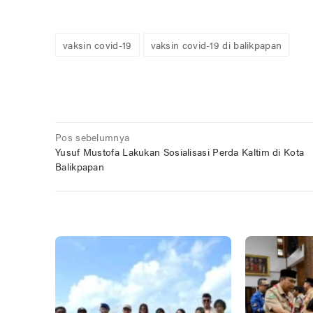
vaksin covid-19
vaksin covid-19 di balikpapan
Navigasi
Pos sebelumnya
Yusuf Mustofa Lakukan Sosialisasi Perda Kaltim di Kota
pos
Balikpapan
POS TERKAIT