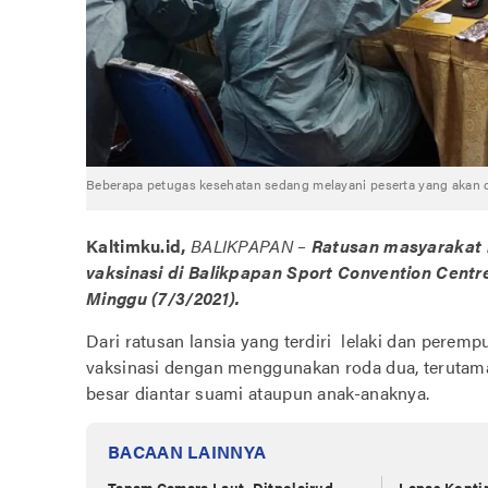
Beberapa petugas kesehatan sedang melayani peserta yang akan di
Kaltimku.id,
BALIKPAPAN –
Ratusan masyarakat 
vaksinasi di Balikpapan Sport Convention Cent
Minggu (7/3/2021).
Dari ratusan lansia yang terdiri lelaki dan peremp
vaksinasi dengan menggunakan roda dua, terutam
besar diantar suami ataupun anak-anaknya.
BACAAN LAINNYA
Tanam Cemara Laut, Ditpolairud
Lepas Konti