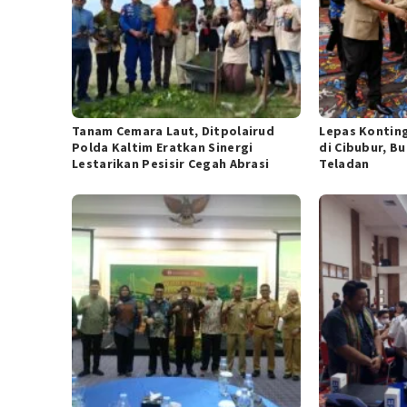
Tanam Cemara Laut, Ditpolairud
Lepas Kontin
Polda Kaltim Eratkan Sinergi
di Cibubur, B
Lestarikan Pesisir Cegah Abrasi
Teladan