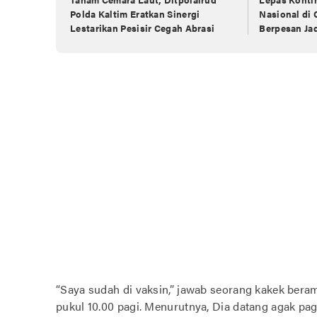
Polda Kaltim Eratkan Sinergi
Nasional di 
Lestarikan Pesisir Cegah Abrasi
Berpesan Jad
“Saya sudah di vaksin,” jawab seorang kakek beramb
pukul 10.00 pagi. Menurutnya, Dia datang agak pa