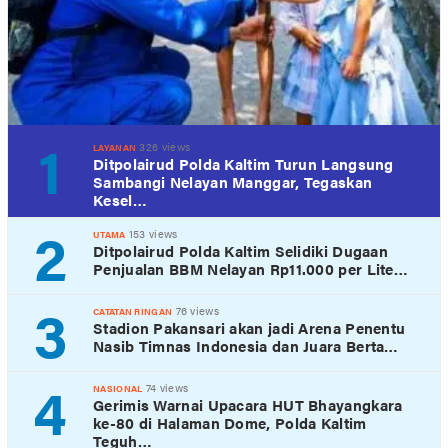
1
326 views
LAYANAN
Ditpolairud Polda Kaltim Turun Langsung
Sambangi Nelayan Manggar, Tegaskan
Kesel…
2
153 views
UTAMA
Ditpolairud Polda Kaltim Selidiki Dugaan
Penjualan BBM Nelayan Rp11.000 per Lite…
3
76 views
CATATAN RINGAN
Stadion Pakansari akan jadi Arena Penentu
Nasib Timnas Indonesia dan Juara Berta…
4
74 views
NASIONAL
Gerimis Warnai Upacara HUT Bhayangkara
ke-80 di Halaman Dome, Polda Kaltim
Teguh…