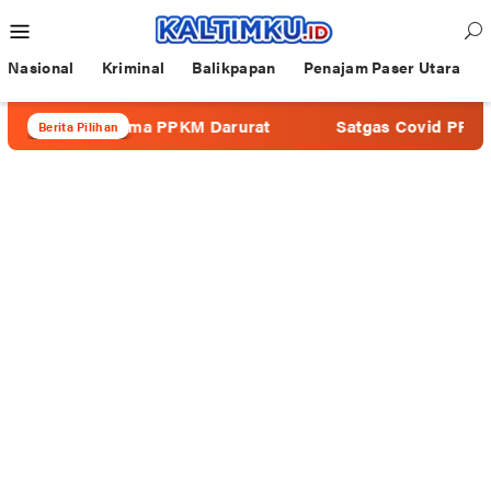
Loncat
Menu
ke
Mobile
konten
Nasional
Kriminal
Balikpapan
Penajam Paser Utara
p Selama PPKM Darurat
Satgas Covid PPU Bakal Gelar 
Berita Pilihan