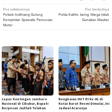
Navigasi
Pos sebelumnya
Pos berikutnya
Polsek Indihiang Gulung
Polda Kaltim Jaring Warga tidak
pos
Komplotan Spesialis Pencurian
Gunakan Masker
Motor
POS TERKAIT
Lepas Kontingen Jambore
Rangkaian HUT RI ke-81 di
Nasional di Cibubur, Bupati
Kutai Barat Resmi Dimulai, Ini
Berpesan Jadilah Telahan
Jadwal Acaranya