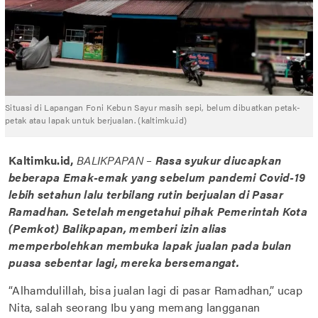
Situasi di Lapangan Foni Kebun Sayur masih sepi, belum dibuatkan petak-
petak atau lapak untuk berjualan. (kaltimku.id)
Kaltimku.id,
BALIKPAPAN –
Rasa syukur diucapkan
beberapa Emak-emak yang sebelum pandemi Covid-19
lebih setahun lalu terbilang rutin berjualan di Pasar
Ramadhan. Setelah mengetahui pihak Pemerintah Kota
(Pemkot) Balikpapan, memberi izin alias
memperbolehkan membuka lapak jualan pada bulan
puasa sebentar lagi, mereka bersemangat.
“Alhamdulillah, bisa jualan lagi di pasar Ramadhan,” ucap
Nita, salah seorang Ibu yang memang langganan