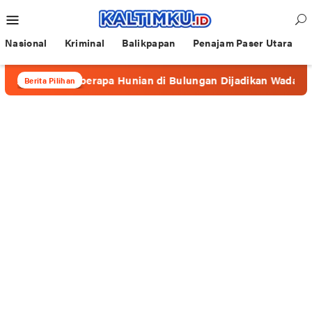
Loncat
Menu
ke
Mobile
konten
Nasional
Kriminal
Balikpapan
Penajam Paser Utara
”, Beberapa Hunian di Bulungan Dijadikan Wadah Prostitusi
Berita Pilihan