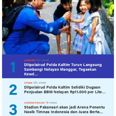
1
310 views
LAYANAN
Ditpolairud Polda Kaltim Turun Langsung
Sambangi Nelayan Manggar, Tegaskan
Kesel…
2
152 views
UTAMA
Ditpolairud Polda Kaltim Selidiki Dugaan
Penjualan BBM Nelayan Rp11.000 per Lite…
3
76 views
CATATAN RINGAN
Stadion Pakansari akan jadi Arena Penentu
Nasib Timnas Indonesia dan Juara Berta…