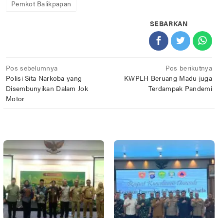
Pemkot Balikpapan
SEBARKAN
Navigasi
Pos sebelumnya
Pos berikutnya
Polisi Sita Narkoba yang
KWPLH Beruang Madu juga
pos
Disembunyikan Dalam Jok
Terdampak Pandemi
Motor
POS TERKAIT