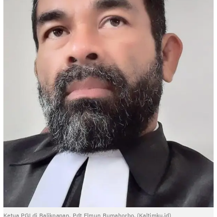
Ketua PGI di Balikpapan, Pdt Elmun Rumahorbo. (Kaltimku.id)