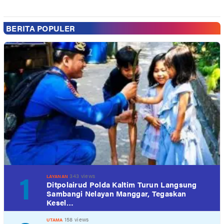
BERITA POPULER
1
343 views
LAYANAN
Ditpolairud Polda Kaltim Turun Langsung
Sambangi Nelayan Manggar, Tegaskan
Kesel…
158 views
UTAMA