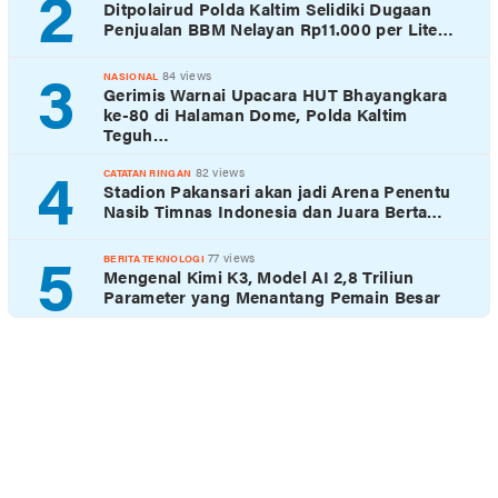
2
Ditpolairud Polda Kaltim Selidiki Dugaan
Penjualan BBM Nelayan Rp11.000 per Lite…
3
84 views
NASIONAL
Gerimis Warnai Upacara HUT Bhayangkara
ke-80 di Halaman Dome, Polda Kaltim
Teguh…
4
82 views
CATATAN RINGAN
Stadion Pakansari akan jadi Arena Penentu
Nasib Timnas Indonesia dan Juara Berta…
5
77 views
BERITA TEKNOLOGI
Mengenal Kimi K3, Model AI 2,8 Triliun
Parameter yang Menantang Pemain Besar