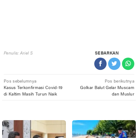
Penulis: Ariel S
SEBARKAN
Navigasi
Pos sebelumnya
Pos berikutnya
Kasus Terkonfirmasi Covid-19
Golkar Balut Gelar Muscam
pos
di Kaltim Masih Turun Naik
dan Muslur
POS TERKAIT