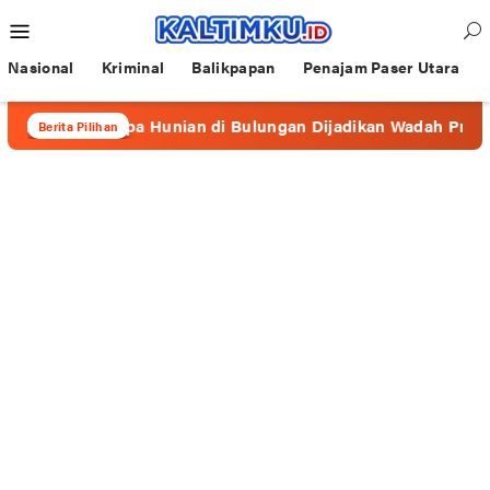
Loncat
Menu
ke
Mobile
konten
Nasional
Kriminal
Balikpapan
Penajam Paser Utara
berapa Hunian di Bulungan Dijadikan Wadah Prostitusi
Berita Pilihan