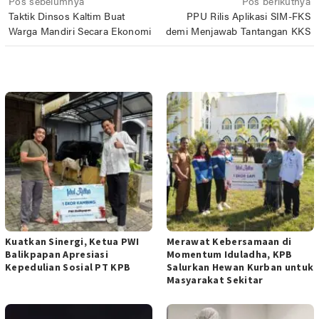
Navigasi
Pos sebelumnya
Pos berikutnya
Taktik Dinsos Kaltim Buat
PPU Rilis Aplikasi SIM-FKS
pos
Warga Mandiri Secara Ekonomi
demi Menjawab Tantangan KKS
POS TERKAIT
Kuatkan Sinergi, Ketua PWI
Merawat Kebersamaan di
Balikpapan Apresiasi
Momentum Iduladha, KPB
Kepedulian Sosial PT KPB
Salurkan Hewan Kurban untuk
Masyarakat Sekitar