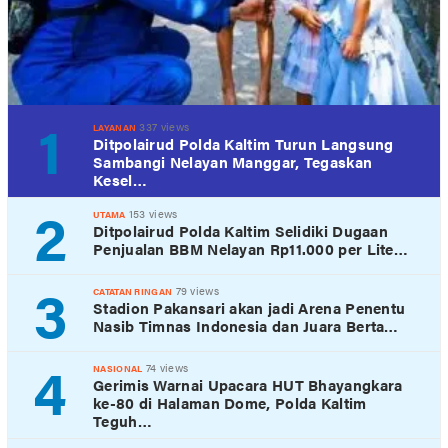
1
337 views
LAYANAN
Ditpolairud Polda Kaltim Turun Langsung
Sambangi Nelayan Manggar, Tegaskan
Kesel…
2
153 views
UTAMA
Ditpolairud Polda Kaltim Selidiki Dugaan
Penjualan BBM Nelayan Rp11.000 per Lite…
3
79 views
CATATAN RINGAN
Stadion Pakansari akan jadi Arena Penentu
Nasib Timnas Indonesia dan Juara Berta…
4
74 views
NASIONAL
Gerimis Warnai Upacara HUT Bhayangkara
ke-80 di Halaman Dome, Polda Kaltim
Teguh…