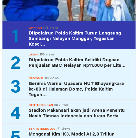
1
338 views
LAYANAN
Ditpolairud Polda Kaltim Turun Langsung
Sambangi Nelayan Manggar, Tegaskan
Kesel…
2
156 views
UTAMA
Ditpolairud Polda Kaltim Selidiki Dugaan
Penjualan BBM Nelayan Rp11.000 per Lite…
3
80 views
NASIONAL
Gerimis Warnai Upacara HUT Bhayangkara
ke-80 di Halaman Dome, Polda Kaltim
Teguh…
4
80 views
CATATAN RINGAN
Stadion Pakansari akan jadi Arena Penentu
Nasib Timnas Indonesia dan Juara Berta…
5
71 views
BERITA TEKNOLOGI
Mengenal Kimi K3, Model AI 2,8 Triliun