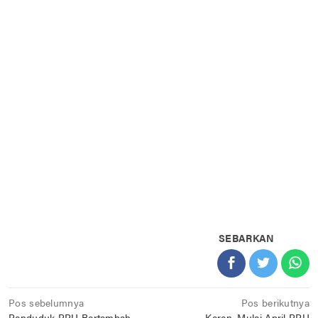
SEBARKAN
Navigasi
Pos sebelumnya
Pos berikutnya
Penduduk PPU Bertambah,
Keren, Mulai April PPU