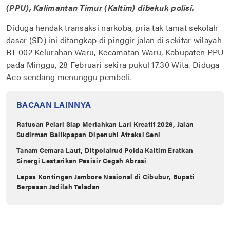
(PPU), Kalimantan Timur (Kaltim) dibekuk polisi.
Diduga hendak transaksi narkoba, pria tak tamat sekolah
dasar (SD) ini ditangkap di pinggir jalan di sekitar wilayah
RT 002 Kelurahan Waru, Kecamatan Waru, Kabupaten PPU
pada Minggu, 28 Februari sekira pukul 17.30 Wita. Diduga
Aco sendang menunggu pembeli.
BACAAN LAINNYA
Ratusan Pelari Siap Meriahkan Lari Kreatif 2026, Jalan
Sudirman Balikpapan Dipenuhi Atraksi Seni
Tanam Cemara Laut, Ditpolairud Polda Kaltim Eratkan
Sinergi Lestarikan Pesisir Cegah Abrasi
Lepas Kontingen Jambore Nasional di Cibubur, Bupati
Berpesan Jadilah Teladan