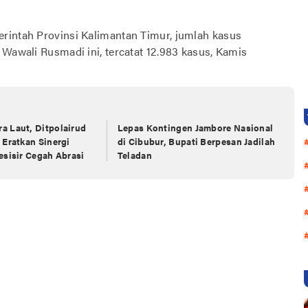
rintah Provinsi Kalimantan Timur, jumlah kasus
 Wawali Rusmadi ini, tercatat 12.983 kasus, Kamis
a Laut, Ditpolairud
Lepas Kontingen Jambore Nasional
 Eratkan Sinergi
di Cibubur, Bupati Berpesan Jadilah
esisir Cegah Abrasi
Teladan