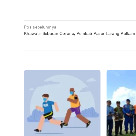
Navigasi
Pos sebelumnya
Khawatir Sebaran Corona, Pemkab Paser Larang Pulkam
pos
POS TERKAIT