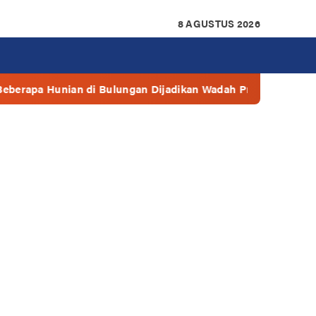
8 AGUSTUS 2026
Bulungan Dijadikan Wadah Prostitusi
Walikota: Bantua