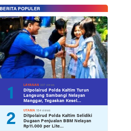
BERITA POPULER
1
LAYANAN
337 views
Ditpolairud Polda Kaltim Turun
Langsung Sambangi Nelayan
Manggar, Tegaskan Kesel…
2
UTAMA
154 views
Ditpolairud Polda Kaltim Selidiki
Dugaan Penjualan BBM Nelayan
Rp11.000 per Lite…