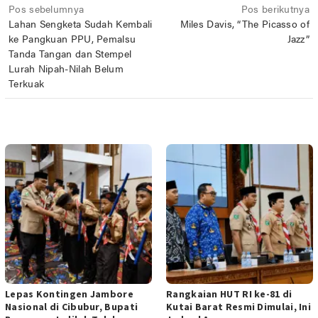
Navigasi
Pos sebelumnya
Pos berikutnya
Lahan Sengketa Sudah Kembali
Miles Davis, “The Picasso of
pos
ke Pangkuan PPU, Pemalsu
Jazz”
Tanda Tangan dan Stempel
Lurah Nipah-Nilah Belum
Terkuak
POS TERKAIT
Lepas Kontingen Jambore
Rangkaian HUT RI ke-81 di
Nasional di Cibubur, Bupati
Kutai Barat Resmi Dimulai, Ini