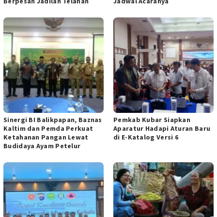
Berpesan Jadilah Telahan
Jadwal Acaranya
Sinergi BI Balikpapan, Baznas
Pemkab Kubar Siapkan
Kaltim dan Pemda Perkuat
Aparatur Hadapi Aturan Baru
Ketahanan Pangan Lewat
di E-Katalog Versi 6
Budidaya Ayam Petelur