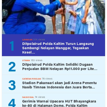
1
314 views
LAYANAN
Ditpolairud Polda Kaltim Turun Langsung
Sambangi Nelayan Manggar, Tegaskan
Kesel…
2
153 views
UTAMA
Ditpolairud Polda Kaltim Selidiki Dugaan
Penjualan BBM Nelayan Rp11.000 per Lite…
3
76 views
CATATAN RINGAN
Stadion Pakansari akan jadi Arena Penentu
Nasib Timnas Indonesia dan Juara Berta…
4
74 views
NASIONAL
Gerimis Warnai Upacara HUT Bhayangkara
ke-80 di Halaman Dome, Polda Kaltim