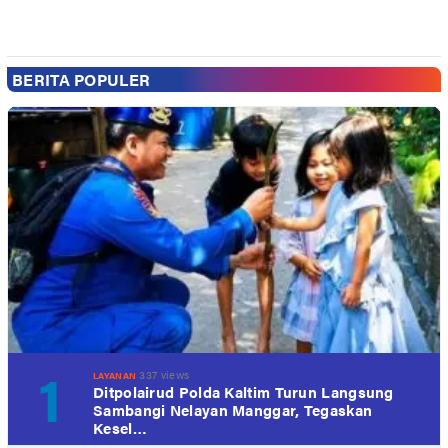
BERITA POPULER
1
337 views
LAYANAN
Ditpolairud Polda Kaltim Turun Langsung
Sambangi Nelayan Manggar, Tegaskan
Kesel…