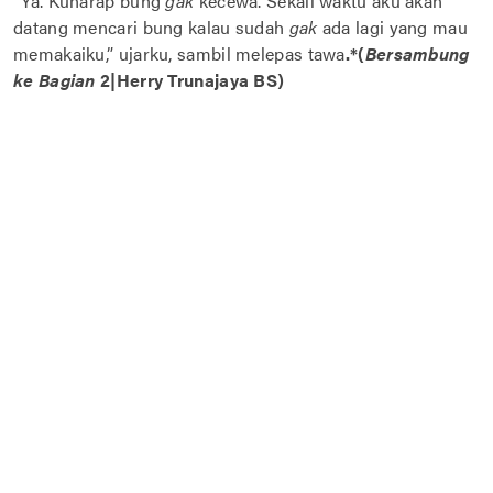
“Ya. Kuharap bung
gak
kecewa. Sekali waktu aku akan
datang mencari bung kalau sudah
gak
ada lagi yang mau
memakaiku,” ujarku, sambil melepas tawa
.
*(
Bersambung
ke Bagian
2|Herry Trunajaya BS)