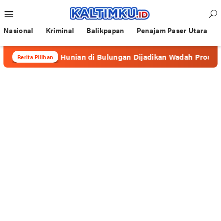
Loncat
Menu
ke
Mobile
konten
Nasional
Kriminal
Balikpapan
Penajam Paser Utara
apa Hunian di Bulungan Dijadikan Wadah Prostitusi
Wa
Berita Pilihan