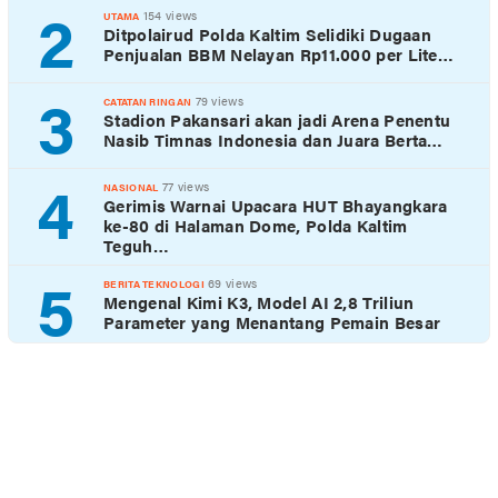
2
154 views
UTAMA
Ditpolairud Polda Kaltim Selidiki Dugaan
Penjualan BBM Nelayan Rp11.000 per Lite…
3
79 views
CATATAN RINGAN
Stadion Pakansari akan jadi Arena Penentu
Nasib Timnas Indonesia dan Juara Berta…
4
77 views
NASIONAL
Gerimis Warnai Upacara HUT Bhayangkara
ke-80 di Halaman Dome, Polda Kaltim
Teguh…
5
69 views
BERITA TEKNOLOGI
Mengenal Kimi K3, Model AI 2,8 Triliun
Parameter yang Menantang Pemain Besar