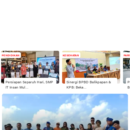
PENDIDIKAN
KESEHATAN
PAR
Persiapan Separuh Hari, SMP
Sinergi BPBD Balikpapan &
P
IT Insan Mul…
KPB: Beka…
B