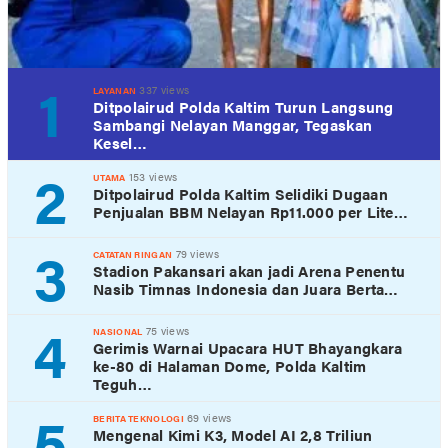
1
337 views
LAYANAN
Ditpolairud Polda Kaltim Turun Langsung
Sambangi Nelayan Manggar, Tegaskan
Kesel…
2
153 views
UTAMA
Ditpolairud Polda Kaltim Selidiki Dugaan
Penjualan BBM Nelayan Rp11.000 per Lite…
3
79 views
CATATAN RINGAN
Stadion Pakansari akan jadi Arena Penentu
Nasib Timnas Indonesia dan Juara Berta…
4
75 views
NASIONAL
Gerimis Warnai Upacara HUT Bhayangkara
ke-80 di Halaman Dome, Polda Kaltim
Teguh…
5
69 views
BERITA TEKNOLOGI
Mengenal Kimi K3, Model AI 2,8 Triliun