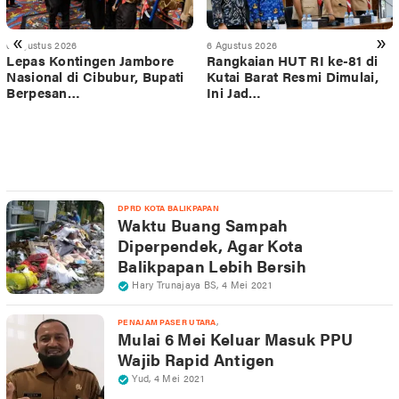
«
»
6 Agustus 2026
6 Agustus 2026
Lepas Kontingen Jambore
Rangkaian HUT RI ke-81 di
Nasional di Cibubur, Bupati
Kutai Barat Resmi Dimulai,
Berpesan…
Ini Jad…
DPRD KOTA BALIKPAPAN
Waktu Buang Sampah
Diperpendek, Agar Kota
Balikpapan Lebih Bersih
Hary Trunajaya BS
,
4 Mei 2021
,
PENAJAM PASER UTARA
Mulai 6 Mei Keluar Masuk PPU
Wajib Rapid Antigen
Yud
,
4 Mei 2021