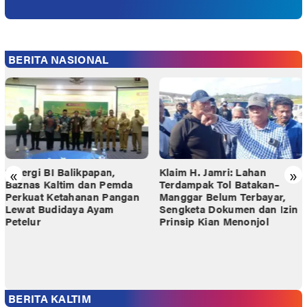
BERITA NASIONAL
«
»
Sinergi BI Balikpapan,
Klaim H. Jamri: Lahan
Baznas Kaltim dan Pemda
Terdampak Tol Batakan–
Perkuat Ketahanan Pangan
Manggar Belum Terbayar,
Lewat Budidaya Ayam
Sengketa Dokumen dan Izin
Petelur
Prinsip Kian Menonjol
KALTIMKU.ID
BERITA KALTIM