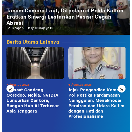
Tanam Cemara Laut, Ditpolairud Polda Kaltim
Eratkan Sinergi Lestarikan Pesisir Cegah
Abrasi
Balikpapan
|
Hary Trunajaya BS
Berita Utama Lainnya
7 Agustus 2026
6 Agustus 2026
6
«
»
Indosat Gandeng
Jejak Pengabdian Kombes
Ooredoo, Nokia, NVIDIA
Pol Restika Pardamaean
Luncurkan Zankore,
Nainggolan, Menakhodai
Bangun Hub AI Terbesar
Perairan dan Udara Kaltim
Asia Tenggara
dengan Hati dan
Profesionalisme