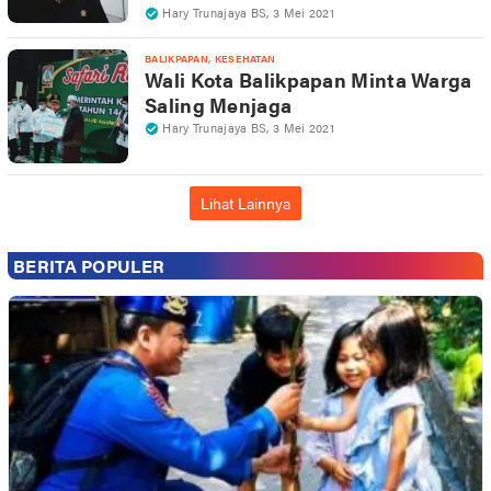
Hary Trunajaya BS
,
3 Mei 2021
,
BALIKPAPAN
KESEHATAN
Wali Kota Balikpapan Minta Warga
Saling Menjaga
Hary Trunajaya BS
,
3 Mei 2021
Lihat Lainnya
BERITA POPULER