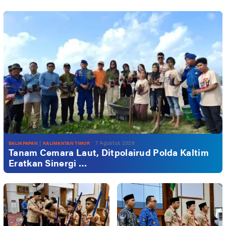
|
7 Agustus 2026
BALIKPAPAN
KALIMANTAN TIMUR
Tanam Cemara Laut, Ditpolairud Polda Kaltim
Eratkan Sinergi …