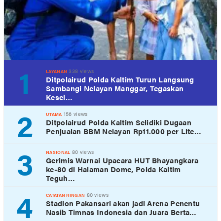
1
338 views
LAYANAN
Ditpolairud Polda Kaltim Turun Langsung
Sambangi Nelayan Manggar, Tegaskan
Kesel…
2
156 views
UTAMA
Ditpolairud Polda Kaltim Selidiki Dugaan
Penjualan BBM Nelayan Rp11.000 per Lite…
3
80 views
NASIONAL
Gerimis Warnai Upacara HUT Bhayangkara
ke-80 di Halaman Dome, Polda Kaltim
Teguh…
4
80 views
CATATAN RINGAN
Stadion Pakansari akan jadi Arena Penentu
Nasib Timnas Indonesia dan Juara Berta…