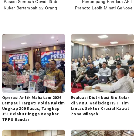
Pasien Sembuh Covid-19 di
Penumpang Bandara APT
pos
Kukar Bertambah 52 Orang
Pranoto Lebih Minati GeNose
POS TERKAIT
Operasi Antik Mahakam 2026
Evaluasi Distribusi Bio Solar
Lampaui Target! Polda Kaltim
di ‎SPBU, Kadisdag HST: Tim
Ungkap 300 Kasus, Tangkap
Lintas ‎Sektor Krusial Kawal
351 Pelaku Hingga Bongkar
Zona Wilayah ‎
TPPU Bandar