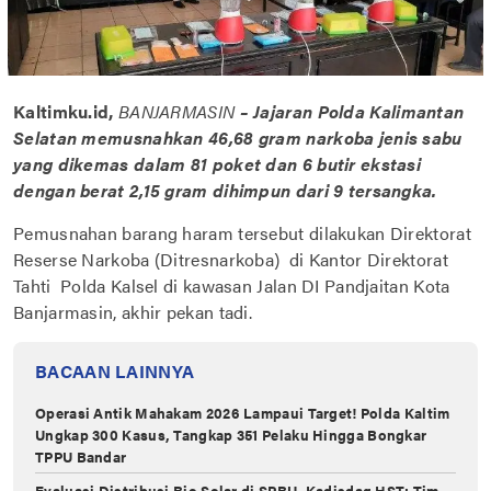
Kaltimku.id,
BANJARMASIN
– Jajaran Polda Kalimantan
Selatan memusnahkan 46,68 gram narkoba jenis sabu
yang dikemas dalam 81 poket dan 6 butir ekstasi
dengan berat 2,15 gram dihimpun dari 9 tersangka.
Pemusnahan barang haram tersebut dilakukan Direktorat
Reserse Narkoba (Ditresnarkoba) di Kantor Direktorat
Tahti Polda Kalsel di kawasan Jalan DI Pandjaitan Kota
Banjarmasin, akhir pekan tadi.
BACAAN LAINNYA
Operasi Antik Mahakam 2026 Lampaui Target! Polda Kaltim
Ungkap 300 Kasus, Tangkap 351 Pelaku Hingga Bongkar
TPPU Bandar
Evaluasi Distribusi Bio Solar di ‎SPBU, Kadisdag HST: Tim