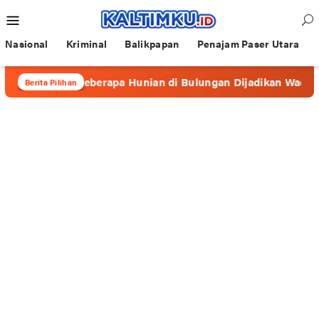
Loncat
Menu
ke
Mobile
konten
Nasional
Kriminal
Balikpapan
Penajam Paser Utara
afe”, Beberapa Hunian di Bulungan Dijadikan Wadah Prostitus
Berita Pilihan