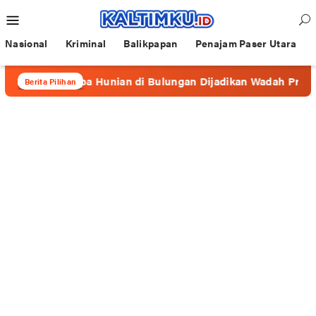
Loncat
Menu
ke
Mobile
konten
Nasional
Kriminal
Balikpapan
Penajam Paser Utara
 Beberapa Hunian di Bulungan Dijadikan Wadah Prostitusi
Berita Pilihan