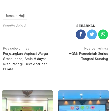
Jemaah Haji
Penulis: Ariel S
SEBARKAN
Navigasi
Pos sebelumnya
Pos berikutnya
Perjuangkan Aspirasi Warga
AGM: Pemerintah Serius
pos
Graha Indah, Amin Hidayat
Tangani Stunting
akan Panggil Developer dan
PDAM
POS TERKAIT