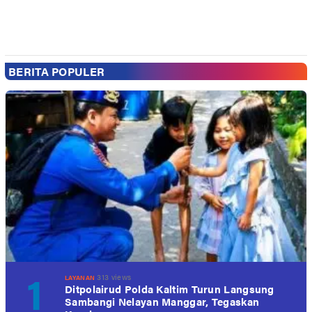
BERITA POPULER
1
313 views
LAYANAN
Ditpolairud Polda Kaltim Turun Langsung
Sambangi Nelayan Manggar, Tegaskan