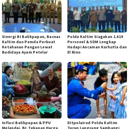
Sinergi BI Balikpapan, Baznas
Polda Kaltim Siagakan 1.619
Kaltim dan Pemda Perkuat
Personel & SDM Lengkap
Ketahanan Pangan Lewat
Hadapi Ancaman Karhutla dan
Budidaya Ayam Petelur
El Nino
Inflasi Balikpapan & PPU
Ditpolairud Polda Kaltim
Melandai, BI: Tekanan Harga
Turun Langsung Sambangi