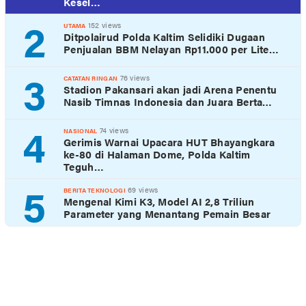
Kesel…
2
152 views
UTAMA
Ditpolairud Polda Kaltim Selidiki Dugaan
Penjualan BBM Nelayan Rp11.000 per Lite…
3
76 views
CATATAN RINGAN
Stadion Pakansari akan jadi Arena Penentu
Nasib Timnas Indonesia dan Juara Berta…
4
74 views
NASIONAL
Gerimis Warnai Upacara HUT Bhayangkara
ke-80 di Halaman Dome, Polda Kaltim
Teguh…
5
69 views
BERITA TEKNOLOGI
Mengenal Kimi K3, Model AI 2,8 Triliun
Parameter yang Menantang Pemain Besar