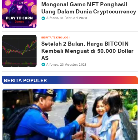
Mengenal Game NFT Penghasil
Uang Dalam Dunia Cryptocurrency
Alfonso
,
18 Februari 2023
BERITA TEKNOLOGI
Setelah 2 Bulan, Harga BITCOIN
Kembali Menguat di 50.000 Dollar
AS
Alfonso
,
23 Agustus 2021
BERITA POPULER