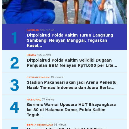
1
337 views
LAYANAN
Ditpolairud Polda Kaltim Turun Langsung
Sambangi Nelayan Manggar, Tegaskan
Kesel…
2
155 views
UTAMA
Ditpolairud Polda Kaltim Selidiki Dugaan
Penjualan BBM Nelayan Rp11.000 per Lite…
3
79 views
CATATAN RINGAN
Stadion Pakansari akan jadi Arena Penentu
Nasib Timnas Indonesia dan Juara Berta…
4
77 views
NASIONAL
Gerimis Warnai Upacara HUT Bhayangkara
ke-80 di Halaman Dome, Polda Kaltim
Teguh…
69 views
BERITA TEKNOLOGI