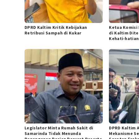
DPRD Kaltim Kritik Kebijakan
Ketua Komisi
Retribusi Sampah di Kukar
di Kaltim Dit
Kehati-hatian
Legislator Minta Rumah Sakit di
DPRD Kaltim A
Samarinda Tidak Menunda
Mekanisme Sel
Penanganan Pasien Darurat Peserta
Sorotan Frak