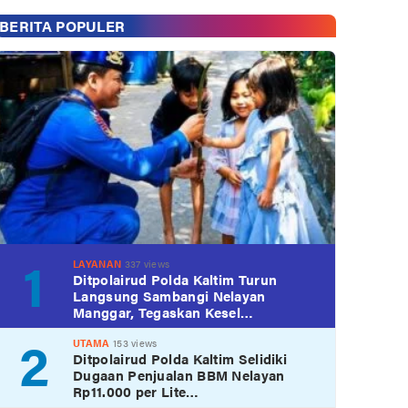
BERITA POPULER
1
LAYANAN
337 views
Ditpolairud Polda Kaltim Turun
Langsung Sambangi Nelayan
Manggar, Tegaskan Kesel…
2
UTAMA
153 views
Ditpolairud Polda Kaltim Selidiki
Dugaan Penjualan BBM Nelayan
Rp11.000 per Lite…