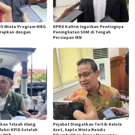
 IV Minta Program MBG
DPRD Kaltim Ingatkan Pentingnya
erapkan dengan
Peningkatan SDM di Tengah
Persiapan IKN
kan Telaah Ulang
Pejabat Diingatkan Tertib Kelola
eksi KPID Setelah
Aset, Sapto Minta Randis
si PKB
Dikembalikan Tanpa Menunggu