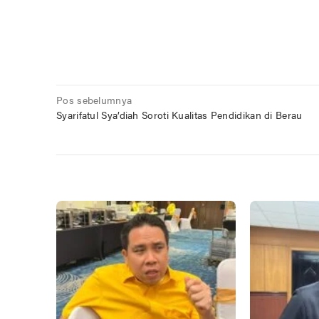
Navigasi
Pos sebelumnya
Syarifatul Sya’diah Soroti Kualitas Pendidikan di Berau
pos
POS TERKAIT