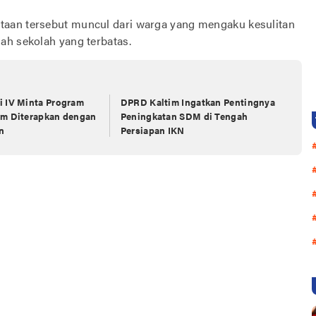
taan tersebut muncul dari warga yang mengaku kesulitan
ah sekolah yang terbatas.
i IV Minta Program
DPRD Kaltim Ingatkan Pentingnya
im Diterapkan dengan
Peningkatan SDM di Tengah
n
Persiapan IKN