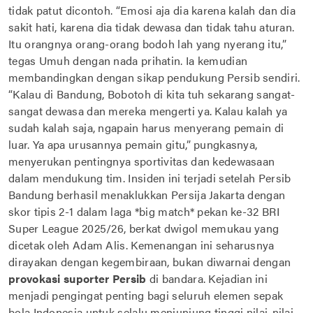
tidak patut dicontoh. “Emosi aja dia karena kalah dan dia
sakit hati, karena dia tidak dewasa dan tidak tahu aturan.
Itu orangnya orang-orang bodoh lah yang nyerang itu,”
tegas Umuh dengan nada prihatin. Ia kemudian
membandingkan dengan sikap pendukung Persib sendiri.
“Kalau di Bandung, Bobotoh di kita tuh sekarang sangat-
sangat dewasa dan mereka mengerti ya. Kalau kalah ya
sudah kalah saja, ngapain harus menyerang pemain di
luar. Ya apa urusannya pemain gitu,” pungkasnya,
menyerukan pentingnya sportivitas dan kedewasaan
dalam mendukung tim. Insiden ini terjadi setelah Persib
Bandung berhasil menaklukkan Persija Jakarta dengan
skor tipis 2-1 dalam laga *big match* pekan ke-32 BRI
Super League 2025/26, berkat dwigol memukau yang
dicetak oleh Adam Alis. Kemenangan ini seharusnya
dirayakan dengan kegembiraan, bukan diwarnai dengan
provokasi suporter Persib
di bandara. Kejadian ini
menjadi pengingat penting bagi seluruh elemen sepak
bola Indonesia untuk selalu menjunjung tinggi nilai-nilai