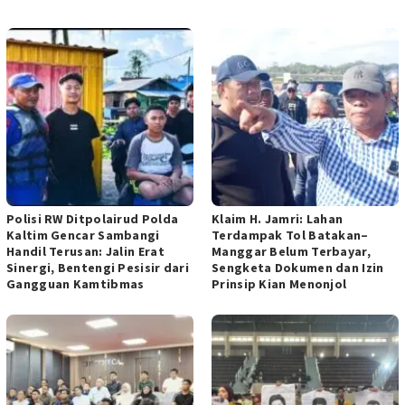
POS TERKAIT
Polisi RW Ditpolairud Polda
Klaim H. Jamri: Lahan
Kaltim Gencar Sambangi
Terdampak Tol Batakan–
Handil Terusan: Jalin Erat
Manggar Belum Terbayar,
Sinergi, Bentengi Pesisir dari
Sengketa Dokumen dan Izin
Gangguan Kamtibmas
Prinsip Kian Menonjol