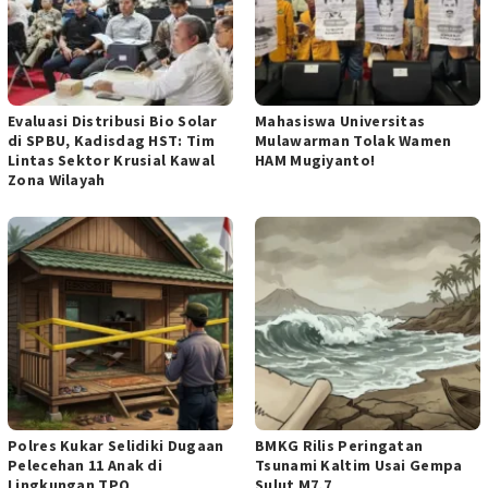
Evaluasi Distribusi Bio Solar
Mahasiswa Universitas
di ‎SPBU, Kadisdag HST: Tim
Mulawarman Tolak Wamen
Lintas ‎Sektor Krusial Kawal
HAM Mugiyanto!
Zona Wilayah ‎
Polres Kukar Selidiki Dugaan
BMKG Rilis Peringatan
Pelecehan 11 Anak di
Tsunami Kaltim Usai Gempa
Lingkungan TPQ
Sulut M7,7