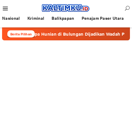
Loncat
Menu
ke
Mobile
konten
Nasional
Kriminal
Balikpapan
Penajam Paser Utara
eberapa Hunian di Bulungan Dijadikan Wadah Prostitusi
Berita Pilihan