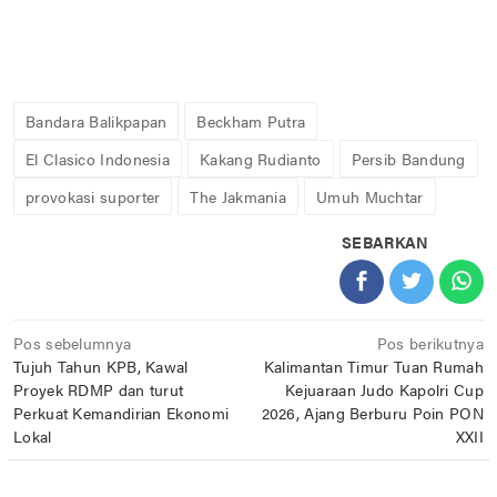
Bandara Balikpapan
Beckham Putra
El Clasico Indonesia
Kakang Rudianto
Persib Bandung
provokasi suporter
The Jakmania
Umuh Muchtar
SEBARKAN
Navigasi
Pos sebelumnya
Pos berikutnya
Tujuh Tahun KPB, Kawal
Kalimantan Timur Tuan Rumah
pos
Proyek RDMP dan turut
Kejuaraan Judo Kapolri Cup
Perkuat Kemandirian Ekonomi
2026, Ajang Berburu Poin PON
Lokal
XXII