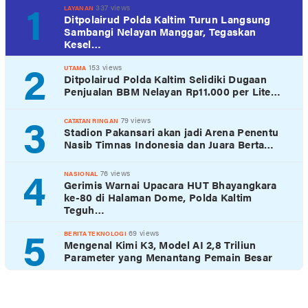
1
337 views
LAYANAN
Ditpolairud Polda Kaltim Turun Langsung
Sambangi Nelayan Manggar, Tegaskan
Kesel…
2
153 views
UTAMA
Ditpolairud Polda Kaltim Selidiki Dugaan
Penjualan BBM Nelayan Rp11.000 per Lite…
3
79 views
CATATAN RINGAN
Stadion Pakansari akan jadi Arena Penentu
Nasib Timnas Indonesia dan Juara Berta…
4
76 views
NASIONAL
Gerimis Warnai Upacara HUT Bhayangkara
ke-80 di Halaman Dome, Polda Kaltim
Teguh…
5
69 views
BERITA TEKNOLOGI
Mengenal Kimi K3, Model AI 2,8 Triliun
Parameter yang Menantang Pemain Besar