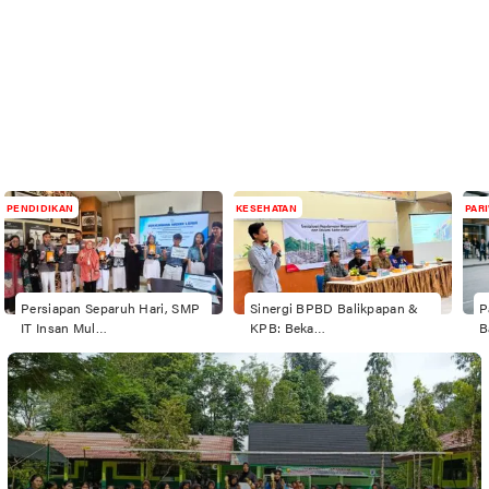
PENDIDIKAN
KESEHATAN
PAR
Persiapan Separuh Hari, SMP
Sinergi BPBD Balikpapan &
P
IT Insan Mul…
KPB: Beka…
B