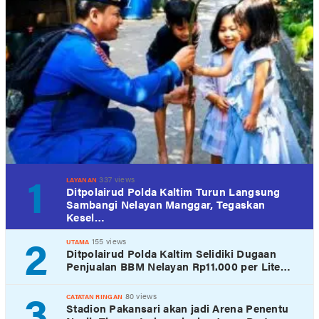
1
337 views
LAYANAN
Ditpolairud Polda Kaltim Turun Langsung
Sambangi Nelayan Manggar, Tegaskan
Kesel…
2
155 views
UTAMA
Ditpolairud Polda Kaltim Selidiki Dugaan
Penjualan BBM Nelayan Rp11.000 per Lite…
3
80 views
CATATAN RINGAN
Stadion Pakansari akan jadi Arena Penentu