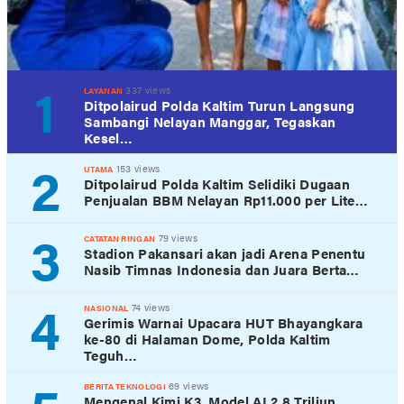
1
337 views
LAYANAN
Ditpolairud Polda Kaltim Turun Langsung
Sambangi Nelayan Manggar, Tegaskan
Kesel…
2
153 views
UTAMA
Ditpolairud Polda Kaltim Selidiki Dugaan
Penjualan BBM Nelayan Rp11.000 per Lite…
3
79 views
CATATAN RINGAN
Stadion Pakansari akan jadi Arena Penentu
Nasib Timnas Indonesia dan Juara Berta…
4
74 views
NASIONAL
Gerimis Warnai Upacara HUT Bhayangkara
ke-80 di Halaman Dome, Polda Kaltim
Teguh…
69 views
BERITA TEKNOLOGI
Mengenal Kimi K3, Model AI 2,8 Triliun