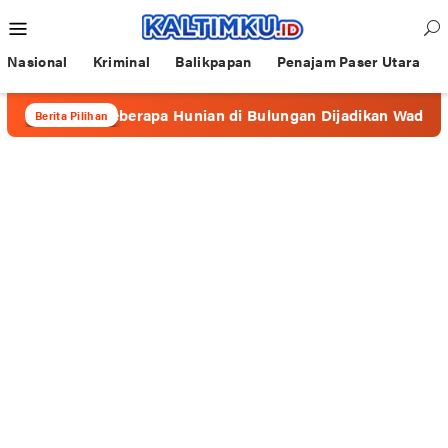
Loncat
Menu
ke
Mobile
konten
Nasional
Kriminal
Balikpapan
Penajam Paser Utara
e”, Beberapa Hunian di Bulungan Dijadikan Wadah Prostitusi
Berita Pilihan