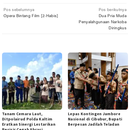
Navigasi
Pos sebelumnya
Pos berikutnya
Opera Bintang Film [2-Habis]
Dua Pria Muda
pos
Penyalahgunaan Narkoba
Diringkus
POS TERKAIT
Tanam Cemara Laut,
Lepas Kontingen Jambore
Ditpolairud Polda Kaltim
Nasional di Cibubur, Bupati
Eratkan Sinergi Lestarikan
Berpesan Jadilah Teladan
Pesisir Cegah Abrasi