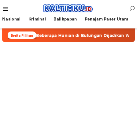
Loncat
Menu
ke
Mobile
konten
Nasional
Kriminal
Balikpapan
Penajam Paser Utara
 “Cafe”, Beberapa Hunian di Bulungan Dijadikan Wadah Prosti
Berita Pilihan