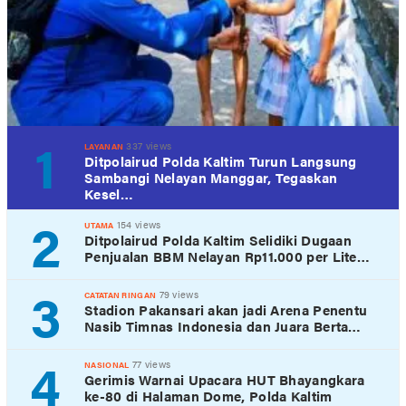
1
337 views
LAYANAN
Ditpolairud Polda Kaltim Turun Langsung
Sambangi Nelayan Manggar, Tegaskan
Kesel…
2
154 views
UTAMA
Ditpolairud Polda Kaltim Selidiki Dugaan
Penjualan BBM Nelayan Rp11.000 per Lite…
3
79 views
CATATAN RINGAN
Stadion Pakansari akan jadi Arena Penentu
Nasib Timnas Indonesia dan Juara Berta…
4
77 views
NASIONAL
Gerimis Warnai Upacara HUT Bhayangkara
ke-80 di Halaman Dome, Polda Kaltim