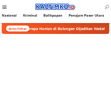
Loncat
Menu
ke
Mobile
konten
Nasional
Kriminal
Balikpapan
Penajam Paser Utara
, Beberapa Hunian di Bulungan Dijadikan Wadah Prostitusi
Berita Pilihan