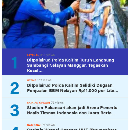
1
313 views
LAYANAN
Ditpolairud Polda Kaltim Turun Langsung
Sambangi Nelayan Manggar, Tegaskan
Kesel…
2
152 views
UTAMA
Ditpolairud Polda Kaltim Selidiki Dugaan
Penjualan BBM Nelayan Rp11.000 per Lite…
3
76 views
CATATAN RINGAN
Stadion Pakansari akan jadi Arena Penentu
Nasib Timnas Indonesia dan Juara Berta…
74 views
NASIONAL
Gerimis Warnai Upacara HUT Bhayangkara