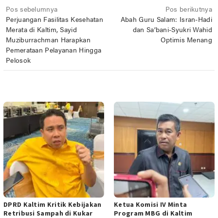
Navigasi
Pos sebelumnya
Pos berikutnya
Perjuangan Fasilitas Kesehatan
Abah Guru Salam: Isran-Hadi
pos
Merata di Kaltim, Sayid
dan Sa’bani-Syukri Wahid
Muziburrachman Harapkan
Optimis Menang
Pemerataan Pelayanan Hingga
Pelosok
POS TERKAIT
DPRD Kaltim Kritik Kebijakan
Ketua Komisi IV Minta
Retribusi Sampah di Kukar
Program MBG di Kaltim